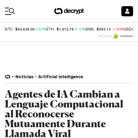
Coin Prices
$64,639.00
$1,912.79
$593.13
BTC
0.50%
ETH
2.10%
BNB
-1.30%
USDC
Price data by
Noticias
Artificial Intelligence
Agentes de IA Cambian a
Lenguaje Computacional
al Reconocerse
Mutuamente Durante
Llamada Viral