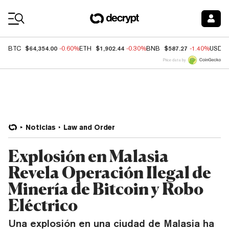
Coin Prices
$64,354.00
$1,902.44
$587.27
BTC
-0.60%
ETH
-0.30%
BNB
-1.40%
USDC
Price data by
Noticias
Law and Order
Explosión en Malasia
Revela Operación Ilegal de
Minería de Bitcoin y Robo
Eléctrico
Una explosión en una ciudad de Malasia ha