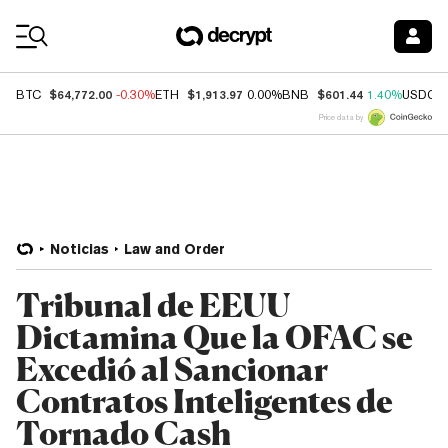
Coin Prices
$64,772.00
$1,913.97
$601.44
BTC
-0.30%
ETH
0.00%
BNB
1.40%
USDC
Price data by
Noticias
Law and Order
Tribunal de EEUU
Dictamina Que la OFAC se
Excedió al Sancionar
Contratos Inteligentes de
Tornado Cash