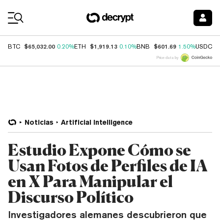
Coin Prices
$65,032.00
$1,919.13
$601.69
$
BTC
0.20%
ETH
0.10%
BNB
1.50%
USDC
Price data by
Noticias
Artificial Intelligence
Estudio Expone Cómo se
Usan Fotos de Perfiles de IA
en X Para Manipular el
Discurso Político
Investigadores alemanes descubrieron que