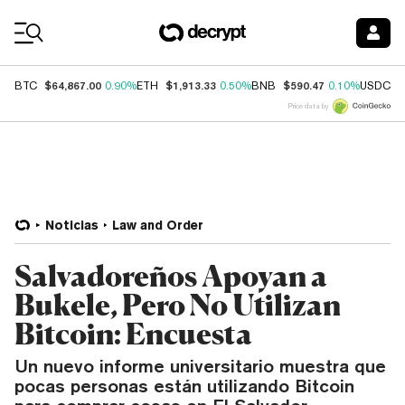
Coin Prices
$64,867.00
$1,913.33
$590.47
$
BTC
0.90%
ETH
0.50%
BNB
0.10%
USDC
Price data by
Noticias
Law and Order
Salvadoreños Apoyan a
Bukele, Pero No Utilizan
Bitcoin: Encuesta
Un nuevo informe universitario muestra que
pocas personas están utilizando Bitcoin