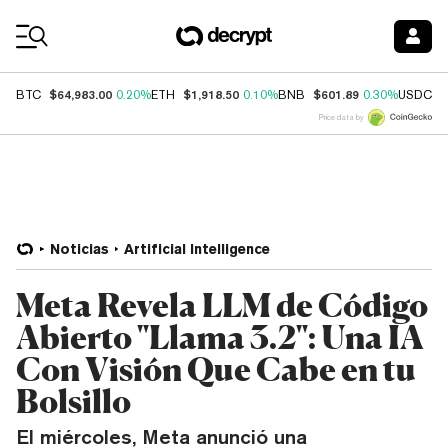
Coin Prices
$64,983.00
$1,918.50
$601.89
$
BTC
0.20%
ETH
0.10%
BNB
0.30%
USDC
Price data by
Noticias
Artificial Intelligence
Meta Revela LLM de Código
Abierto "Llama 3.2": Una IA
Con Visión Que Cabe en tu
Bolsillo
El miércoles, Meta anunció una