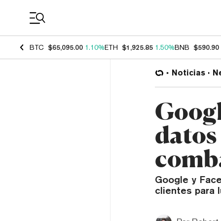
Coin Prices
BTC
$65,095.00
1.10%
ETH
$1,925.85
1.50%
BNB
$590.90
Noticias
N
Googl
datos
comba
Google y Face
clientes para 