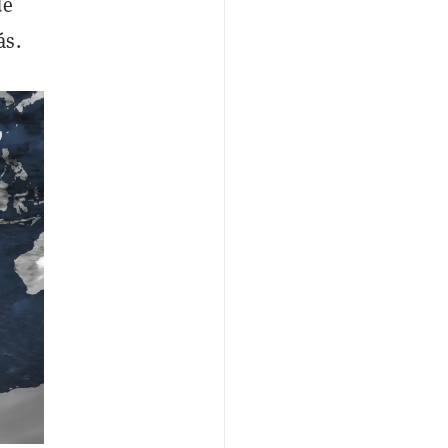
de
ás.