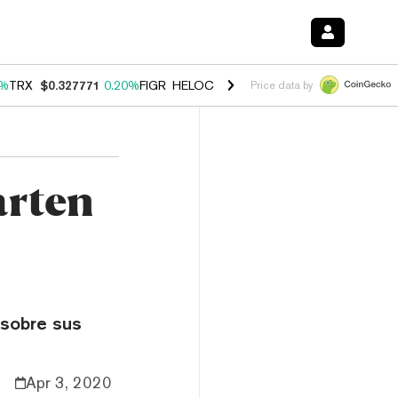
0%
TRX
$0.327771
0.20%
FIGR_HELOC
$1.035
1.40%
HYPE
$56.63
2.
Price data by
arten
 sobre sus
Apr 3, 2020