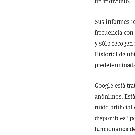
un individuo.
Sus informes r
frecuencia con 
y sólo recogen
Historial de ub
predeterminad
Google está tr
anónimos. Está
ruido artificia
disponibles "p
funcionarios de