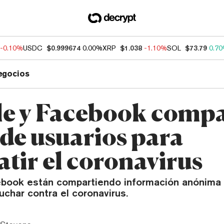
-0.10%
USDC
$0.999674
0.00%
XRP
$1.038
-1.10%
SOL
$73.79
0.7
egocios
e y Facebook comp
 de usuarios para
tir el coronavirus
book están compartiendo información anónima
luchar contra el coronavirus.