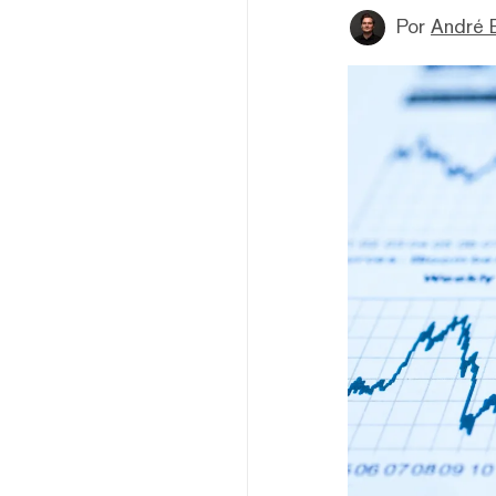
Por
André 