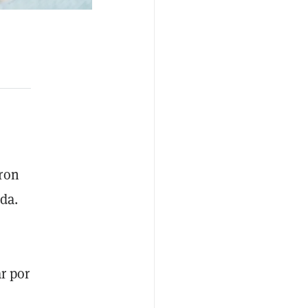
eron
da.
r por