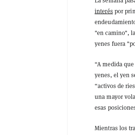
La semana pasa
interés
por prim
endeudamiento
"en camino", l
yenes fuera "po
“A medida que 
yenes, el yen s
“activos de ri
una mayor volat
esas posicione
Mientras los t