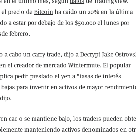
e en el último mes, según
datos
de TradingView
.
 el precio de
Bitcoin
ha caído un 20% en la última
o a estar por debajo de los $50.000 el lunes por
sde febrero.
o a cabo un carry trade, dijo a Decrypt Jake Ostrovs
en el creador de mercado Wintermute
. El popular
lica pedir prestado el yen a "tasas de interés
bajas para invertir en activos de mayor rendimient
dijo.
 yen cae o se mantiene bajo, los traders pueden obt
plemente manteniendo activos denominados en otr