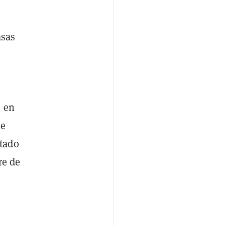
asas
o en
ue
ntado
re de