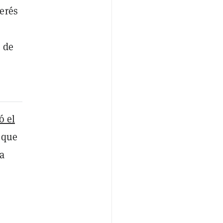
terés
 de
ó el
s que
sa