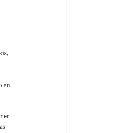
kis,
o en
ener
as