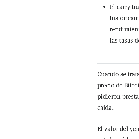
El carry tr
históricam
rendimient
las tasas 
Cuando se trat
precio de Bitco
pidieron prest
caída.
El valor del ye