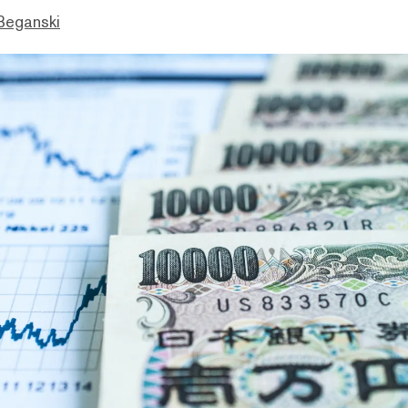
Beganski