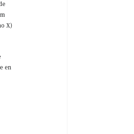
de
um
mo X)
e
se en