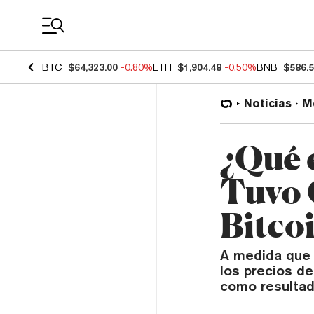
Coin Prices
BTC
$64,323.00
-0.80%
ETH
$1,904.48
-0.50%
BNB
$586.
Noticias
M
¿Qué 
Tuvo 
Bitco
A medida que l
los precios de
como resultad