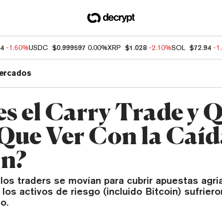
54
-1.60%
USDC
$0.999597
0.00%
XRP
$1.028
-2.10%
SOL
$72.94
-1
ercados
es el Carry Trade y 
Que Ver Con la Caíd
in?
os traders se movían para cubrir apuestas agria
 los activos de riesgo (incluido Bitcoin) sufrier
o.