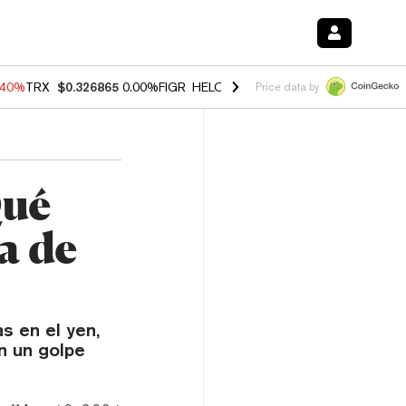
.40%
TRX
$0.326865
0.00%
FIGR_HELOC
$1.035
1.50%
HYPE
$55.73
Price data by
Qué
a de
s en el yen,
on un golpe