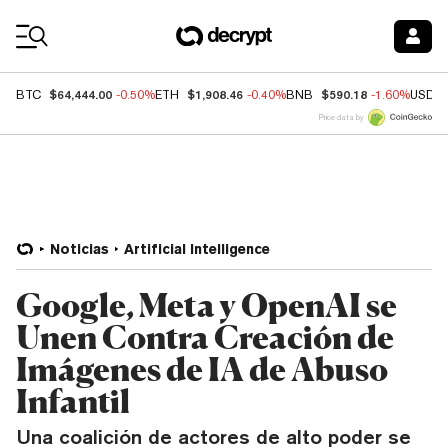
Coin Prices
$64,444.00
$1,908.46
$590.18
BTC
-0.50%
ETH
-0.40%
BNB
-1.60%
USDC
Price data by
Noticias
Artificial Intelligence
Google, Meta y OpenAI se
Unen Contra Creación de
Imágenes de IA de Abuso
Infantil
Una coalición de actores de alto poder se