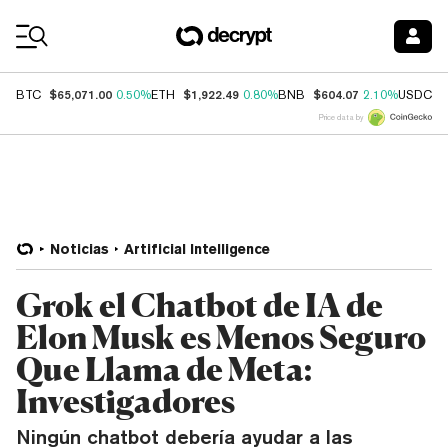
Coin Prices
$65,071.00
$1,922.49
$604.07
$
BTC
0.50%
ETH
0.80%
BNB
2.10%
USDC
Price data by
Noticias
Artificial Intelligence
Grok el Chatbot de IA de
Elon Musk es Menos Seguro
Que Llama de Meta:
Investigadores
Ningún chatbot debería ayudar a las