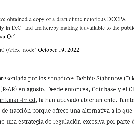
ave obtained a copy of a draft of the notorious DCCPA
tly in D.C. and am hereby making it available to the publi
omquQi6
ir0 (@lex_node)
October 19, 2022
presentada por los senadores Debbie Stabenow (D-
(R-AR) en agosto. Desde entonces,
Coinbase
y el C
ankman-Fried
, la han apoyado abiertamente. Tamb
de tracción porque ofrece una alternativa a lo que
o una estrategia de regulación excesiva por parte d