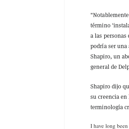
"Notablemente,
término 'instal
a las personas
podría ser una
Shapiro, un ab
general de Del
Shapiro dijo qu
su creencia en 
terminología cr
I have long been 