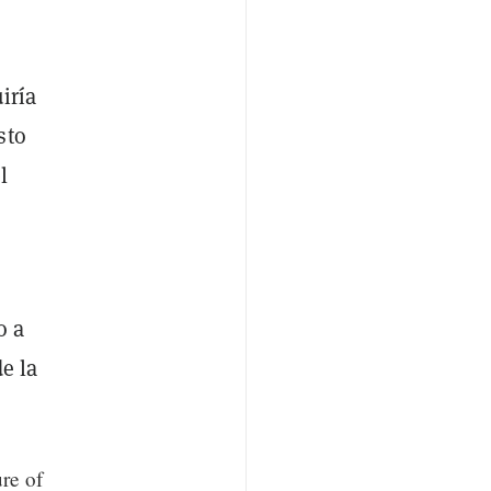
iría
sto
l
o a
e la
ure of