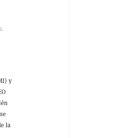
c.
MI) y
EO
ién
 se
e la