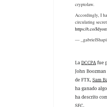
cryptolaw.
Accordingly, I h
circulating secre
https://t.co/Jdy
— _gabrielShap
La
DCCPA
fue 
John Boozman 
de FTX,
Sam B
ha ganado algo 
ha descrito com
SEC.