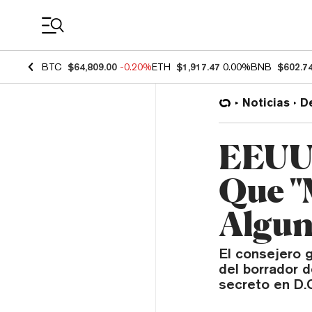
Coin Prices
BTC
$64,809.00
-0.20%
ETH
$1,917.47
0.00%
BNB
$602.7
Noticias
D
EEUU:
Que "
Algun
El consejero g
del borrador 
secreto en D.C