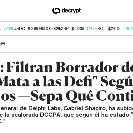
4
1.70%
USDC
$0.999583
0.00%
XRP
$1.038
0.70%
SOL
$76.31
2.30
eFi
 Filtran Borrador d
Mata a las Defi" Seg
os —Sepa Qué Cont
eneral de Delphi Labs, Gabriel Shapiro, ha subid
de la acalorada DCCPA, que según él ha estado "
.".