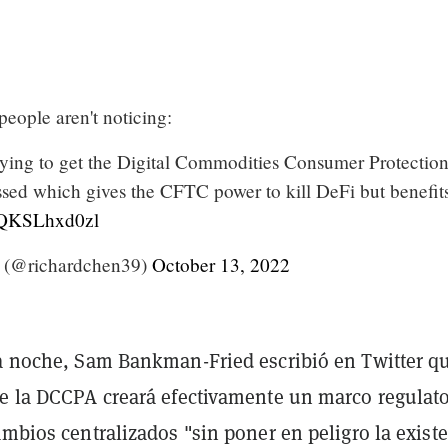
people aren't noticing:
ying to get the Digital Commodities Consumer Protectio
sed which gives the CFTC power to kill DeFi but benefit
o/QKSLhxd0zl
 (@richardchen39)
October 13, 2022
la noche, Sam Bankman-Fried escribió en Twitter q
ue la DCCPA creará efectivamente un marco regulato
ambios centralizados "sin poner en peligro la exist