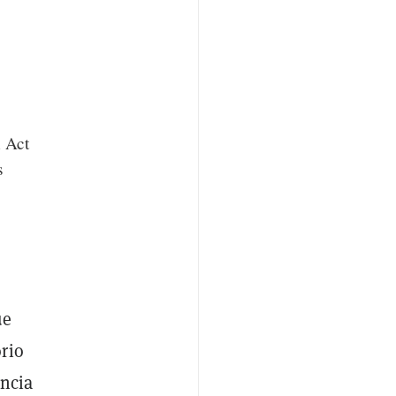
n Act
s
ue
rio
encia