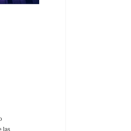
e
o
 las