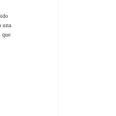
bido
o una
s que
.