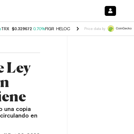
%
TRX
$0.329672
0.70%
FIGR_HELOC
$1.001
-2.70%
HYPE
$54.66
0.
Price data by
e Ley
ún
iene
o una copia
circulando en