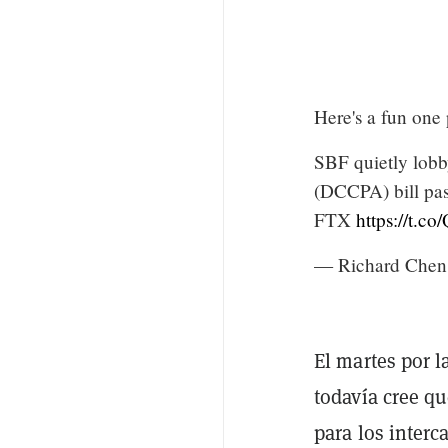
Here's a fun one 
SBF quietly lobb
(DCCPA) bill pas
FTX
https://t.c
— Richard Chen
El martes por 
todavía cree q
para los interc