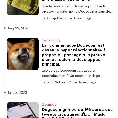
hausse de 35,6 % au cours des dernières 24
Une hausse à deux chiffres a propulsé la
heures et de 421,8 % au cours des sept
crypto-monnaie mème Dogecoin à plus de
derniers jours. Cela suff...
0,10 $ pour la première fois en un an. Le prix
by
Decrypt Staff
·
2 min de lecture
du Dogecoin se situe actuellement
légèrement au-dessus de 0,103285 $, en
Aug 22, 2023
hausse de 16,8 % sur la journée, alors que
les altcoins suivent le mouvement haussier du
Technology
Bitcoin et que la monnaie mème célèbre son
La «communauté Dogecoin est
10e anniversaire aujourd'hui. Le Dogecoin a
devenue hyper réactionnaire» à
été lancé initialement le 6 décembre 2013
propos du passage à la preuve
par les créateurs Billy Markus et Jackson
d'enjeu, selon le développeur
principal.
Palmer. La dernière fois que le Dogecoin...
Est-ce que Dogecoin va basculer
prochainement ? Un récent sondage
demandant à sa communauté si elle serait
by
Pedro Solimano
·
5 min de lecture
intéressée par le staking de ses jetons a
déclenché une discussion renouvelée autour
Jul 25, 2023
d'un possible passage à la preuve d'enjeu.
Dogecoin utilise actuellement le même
Business
mécanisme de consensus que Bitcoin
Dogecoin grimpe de 9% après des
appelé preuve de travail. If Dogecoin was
tweets cryptiques d'Elon Musk
stakeable, would you stake it? $DOGE 🐕 —