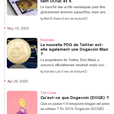
liant DOGE et X.
Marshall Hayner (@MarshallHayner) August
Le marché des actifs numériques peut être
20, 2023 Ce mécanisme de consensus, qui
globalement endormi aujourd'hui, mais une
utilise le mining pour va...
cryptomonnaie est en plein essor : Dogecoin.
by
Mat Di Salvo
·
3 min de lecture
Au moment de la rédaction de cet article, le
DOGE était en hausse de plus de 9 % au
May 15, 2023
cours des dernières 24 heures, selon
CoinGecko, se négociant à 0,08 $. Et au
Business
cours de la dernière semaine, il a augmenté
La nouvelle PDG de Twitter est-
de 19 %, ce qui en fait l'une des meilleures
elle également une Dogecoin Maxi
performances parmi les cryptomonnaies. La
?
cryptomonnaie mème originale a connu une
Le propriétaire de Twitter, Elon Musk, a
augmentation de prix lorsque le PDG de...
annoncé officiellement vendredi matin son
remplacement en tant que PDG : Linda
by
Sander Lutz
·
2 min de lecture
Yaccarino, actuelle responsable de la
publicité chez NBCUniversal. Yaccarino est
Apr 26, 2023
une dirigeante des médias chevronnée, ayant
passé près de 12 ans chez NBCUniversal et
The Coins
20 ans avant cela à diriger la publicité pour
Qu’est-ce que Dogecoin (DOGE) ?
le conglomérat de médias Turner
Que se passe-t-il lorsqu'une blague est prise
Broadcasting. Cependant, on en sait
au sérieux ? En 2013, Dogecoin (DOGE) a
relativement peu sur ses opinions sur les
été créé pour se moquer de l'industrie de la