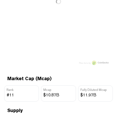
Price data by
Market Cap (Mcap)
Rank
Mcap
Fully Diluted Mcap
#11
$10.87B
$11.97B
Supply