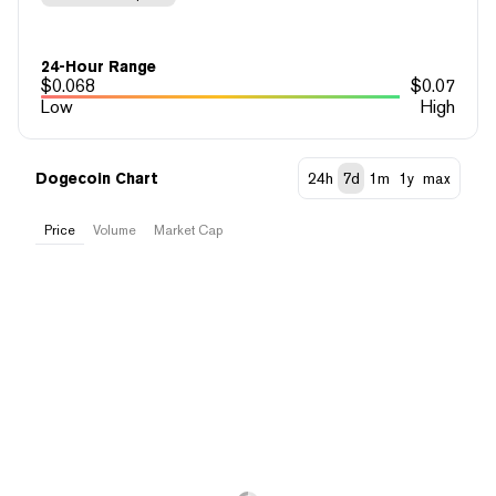
24-Hour Range
$
0.068
$
0.07
Low
High
Dogecoin Chart
24h
7d
1m
1y
max
Price
Volume
Market Cap