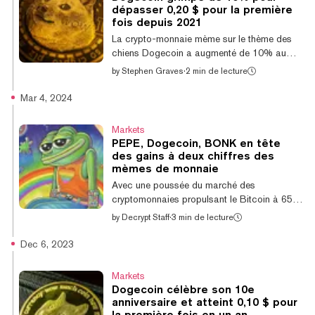
échangée sur le marché secondaire avec un
dépasser 0,20 $ pour la première
volume total d'échanges de 80 142 DOGE,
fois depuis 2021
soit près de 15 000 $ de valeur. Le prix
La crypto-monnaie mème sur le thème des
plancher actuel pour un Doge Runestone e...
chiens Dogecoin a augmenté de 10% au
cours de la dernière journée, reprenant 0,20 $
by
Stephen Graves
·
2 min de lecture
pour la première fois depuis décembre 2021.
Dogecoin est actuellement coté à 0,2038 $,
Mar 4, 2024
en hausse de 10,8% sur la journée et de
34,6% sur la semaine, selon les données de
Markets
CoinGecko. La dernière fois que la
PEPE, Dogecoin, BONK en tête
cryptomonnaie a atteint 0,20 $ était le 4
des gains à deux chiffres des
décembre 2021, selon le suivi des prix des
mèmes de monnaie
cryptomonnaies. Cela reste bien en deçà de
Avec une poussée du marché des
son prix record de 0,73 $, atteint en mai d...
cryptomonnaies propulsant le Bitcoin à 65
000 $, à seulement 6% en dessous de son
by
Decrypt Staff
·
3 min de lecture
plus haut historique, des jetons memes
comme PepeCoin, Dogecoin et BONK
Dec 6, 2023
suivent dans son sillage avec des gains à
deux chiffres sur la journée. Parmi les mèmes
Markets
coins figurant dans le top 100 des
Dogecoin célèbre son 10e
cryptocurrencies par capitalisation boursière,
anniversaire et atteint 0,10 $ pour
la grenouille PEPE mène la charge, en
la première fois en un an