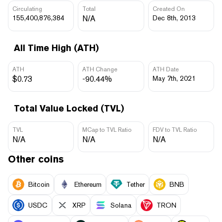
Circulating
Total
Created On
155,400,876,384
N/A
Dec 8th, 2013
All Time High (ATH)
ATH
ATH Change
ATH Date
$0.73
-90.44%
May 7th, 2021
Total Value Locked (TVL)
TVL
MCap to TVL Ratio
FDV to TVL Ratio
N/A
N/A
N/A
Other coins
Bitcoin
Ethereum
Tether
BNB
USDC
XRP
Solana
TRON