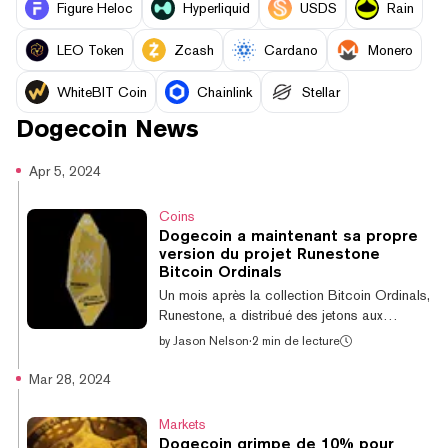
Figure Heloc
Hyperliquid
USDS
Rain
LEO Token
Zcash
Cardano
Monero
WhiteBIT Coin
Chainlink
Stellar
Dogecoin
News
Apr 5, 2024
Coins
Dogecoin a maintenant sa propre
version du projet Runestone
Bitcoin Ordinals
Un mois après la collection Bitcoin Ordinals,
Runestone, a distribué des jetons aux
portefeuilles éligibles, un projet Dogecoin
by
Jason Nelson
·
2 min de lecture
Ordinals a organisé sa propre distribution
aérienne cette semaine en l'honneur de
Mar 28, 2024
l'événement. Après la distribution aérienne
initiale de Doge Runestone, la collection de
Markets
30 272 NFT Dogecoin a commencé à être
Dogecoin grimpe de 10% pour