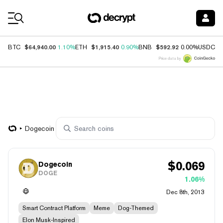
Coin Prices
$64,940.00
$1,915.40
$592.92
$
BTC
1.10%
ETH
0.90%
BNB
0.00%
USDC
Price data by
Dogecoin
$
0.069
Dogecoin
DOGE
1.06%
Dec 8th, 2013
Smart Contract Platform
Meme
Dog-Themed
Elon Musk-Inspired