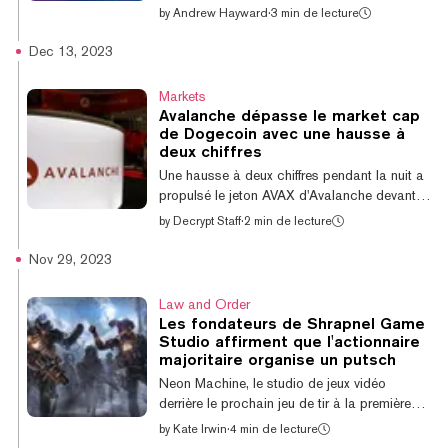
Ethereum Polygon, comme annoncé à la
by
Andrew Hayward
·
3 min de lecture
même période l'année dernière—mais lundi, le
géant sud-coréen du jeu Nexon a révélé qu'il
Dec 13, 2023
utilisera la blockchain Avalanche à la place.
Dérivé du jeu de rôle en ligne massivement
Markets
multijoueur (MMORPG) classique
Avalanche dépasse le market cap
MapleStory, MapleStory Universe adoptera
de Dogecoin avec une hausse à
des éléments de blockchain tels que des
deux chiffres
objets uniques dans le jeu tokenisés en tant
Une hausse à deux chiffres pendant la nuit a
que NFTs. Et ce sera via un sous-ré...
propulsé le jeton AVAX d'Avalanche devant
Dogecoin (DOGE) pour devenir la 10e plus
by
Decrypt Staff
·
2 min de lecture
grande crypto-monnaie en termes de market
cap. Avalanche se situe actuellement à
Nov 29, 2023
39,90 $, en hausse de près de 12% sur la
journée précédente, avec un market cap
Law and Order
légèrement inférieure à 14,7 milliards de
Les fondateurs de Shrapnel Game
dollars, tandis que Dogecoin a reculé de 1%
Studio affirment que l'actionnaire
au cours de la journée précédente pour
majoritaire organise un putsch
atteindre environ 0,096 $, avec un market
Neon Machine, le studio de jeux vidéo
cap légèrement supérieure à 13,7 milliards
derrière le prochain jeu de tir à la première
d...
personne basé sur la blockchain Shrapnel,
by
Kate Irwin
·
4 min de lecture
est impliqué dans une bataille juridique