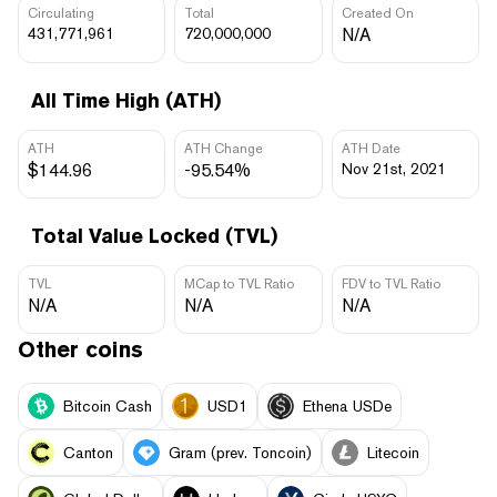
Circulating
Total
Created On
431,771,961
720,000,000
N/A
All Time High (ATH)
ATH
ATH Change
ATH Date
$144.96
-95.54%
Nov 21st, 2021
Total Value Locked (TVL)
TVL
MCap to TVL Ratio
FDV to TVL Ratio
N/A
N/A
N/A
Other coins
Bitcoin Cash
USD1
Ethena USDe
Canton
Gram (prev. Toncoin)
Litecoin