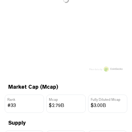
Price data by
Market Cap (Mcap)
Rank
Mcap
Fully Diluted Mcap
#33
$2.79B
$3.00B
Supply