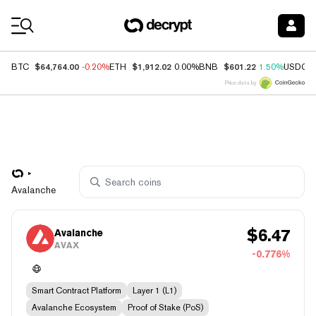
Coin Prices
$64,764.00
$1,912.02
$601.22
BTC
-0.20%
ETH
0.00%
BNB
1.50%
USDC
Price data by
Avalanche
$
6.47
Avalanche
AVAX
-0.776%
Smart Contract Platform
Layer 1 (L1)
Avalanche Ecosystem
Proof of Stake (PoS)