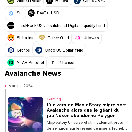
Global Dollar
Hedera
Circle USYC
Sui
PayPal USD
BlackRock USD Institutional Digital Liquidity Fund
Shiba Inu
Tether Gold
Uniswap
Cronos
Ondo US Dollar Yield
NEAR Protocol
Bittensor
Avalanche
News
Mar 11, 2024
Gaming
L'univers de MapleStory migre vers
Avalanche alors que le géant du
jeu Nexon abandonne Polygon
MapleStory Universe était initialement prévu
de se lancer sur le réseau de mise à l'échelle