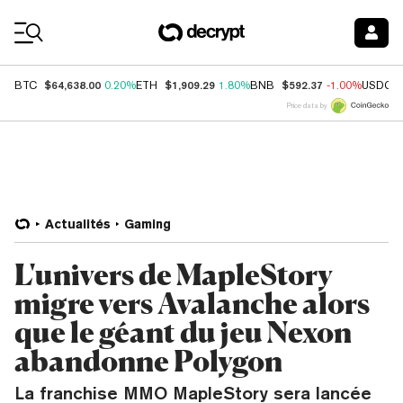
Coin Prices
$64,638.00
$1,909.29
$592.37
BTC
0.20%
ETH
1.80%
BNB
-1.00%
USDC
Price data by
Actualités
Gaming
L'univers de MapleStory
migre vers Avalanche alors
que le géant du jeu Nexon
abandonne Polygon
La franchise MMO MapleStory sera lancée