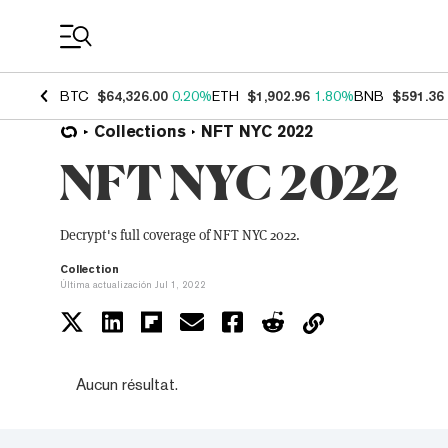
Coin Prices
BTC
$64,326.00
0.20%
ETH
$1,902.96
1.80%
BNB
$591.36
Collections
NFT NYC 2022
NFT NYC 2022
Decrypt's full coverage of NFT NYC 2022.
Collection
Última actualización Jul 1, 2022
Aucun résultat.