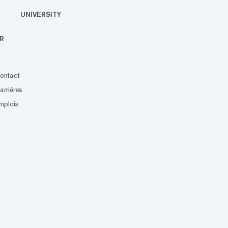
UNIVERSITY
R
ontact
arrières
mplois