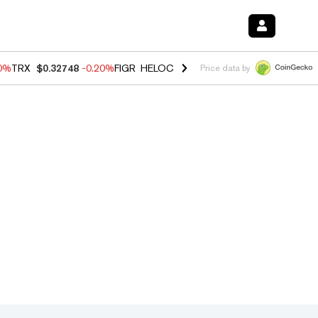
10%
TRX
$0.32748
-0.20%
FIGR_HELOC
$1.02
1.70%
HYPE
$55.61
-3.
Price data by