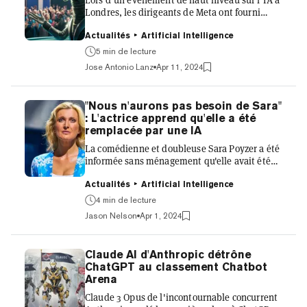
Londres, les dirigeants de Meta ont fourni
mardi la première confirmation officielle et des
détails sur la sortie imminente de Llama 3, la
Actualités
Artificial Intelligence
prochaine itération très attendue du modèle
5 min de lecture
de grand langage open-source de l'entreprise.
Jose Antonio Lanz
Apr 11, 2024
"D'ici un mois, voire moins, nous espérons
commencer à déployer notre nouvelle suite de
modèles de fondation de nouvelle génération,
"Nous n'aurons pas besoin de Sara"
Llama 3", a annoncé Nick Clegg, président des
: L'actrice apprend qu'elle a été
affaires internationales de Meta, lors du
remplacée par une IA
Meta...
La comédienne et doubleuse Sara Poyzer a été
informée sans ménagement qu'elle avait été
remplacée par une intelligence artificielle, a
déclaré mardi la star de Mamma Mia. Poyzer a
Actualités
Artificial Intelligence
publié le texte d'un message électronique
4 min de lecture
qu'elle a reçu d'une société de production non
Jason Nelson
Apr 1, 2024
nommée qui disait que ses services vocaux
n'étaient plus nécessaires par la BBC car le
diffuseur avait donné la permission d'utiliser
Claude AI d'Anthropic détrône
une voix générée par IA à la place. «Désolé
ChatGPT au classement Chatbot
pour le retard,» le message a dit. «Nous avons
Arena
eu l'a...
Claude 3 Opus de l'incontournable concurrent