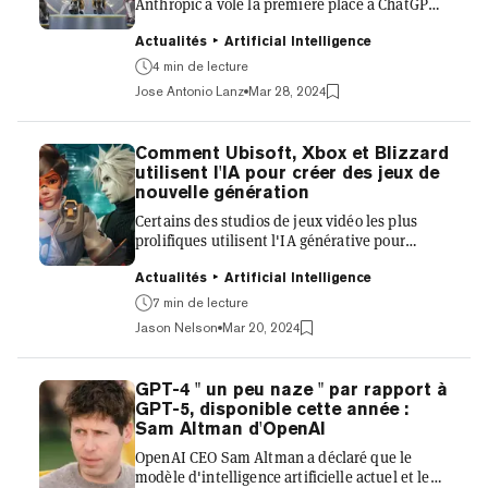
Anthropic a volé la première place à ChatGPT
d'Open AI, qui bénéficie de la plus grande part
d'esprit grand public de tous les outils d'IA
Actualités
Artificial Intelligence
générative, sur un tableau de bord populaire
4 min de lecture
basé sur la foule utilisé par les chercheurs en
Jose Antonio Lanz
Mar 28, 2024
IA. L'ascension de Claude dans le classement
de Chatbot Arena marque la première fois que
le GPT-4 d'OpenAI, qui alimente ChatGPT
Comment Ubisoft, Xbox et Blizzard
Plus, a été détrôné depuis sa première
utilisent l'IA pour créer des jeux de
apparition sur le tableau de bord en mai de
nouvelle génération
l'année de...
Certains des studios de jeux vidéo les plus
prolifiques utilisent l'IA générative pour
automatiser les éléments fastidieux de la
conception de jeux, tels que le dialogue des
Actualités
Artificial Intelligence
PNJ et la création de nouveaux niveaux de
7 min de lecture
détail pour les rendus en jeu, le tout dans le
Jason Nelson
Mar 20, 2024
but d'accélérer le développement et de
concentrer le talent humain sur des éléments
plus importants. L'IA générative est une
GPT-4 " un peu naze " par rapport à
intelligence artificielle capable de créer du
GPT-5, disponible cette année :
contenu nouveau, comme du texte, des images
Sam Altman d'OpenAI
ou de la musique, à pa...
OpenAI CEO Sam Altman a déclaré que le
modèle d'intelligence artificielle actuel et le