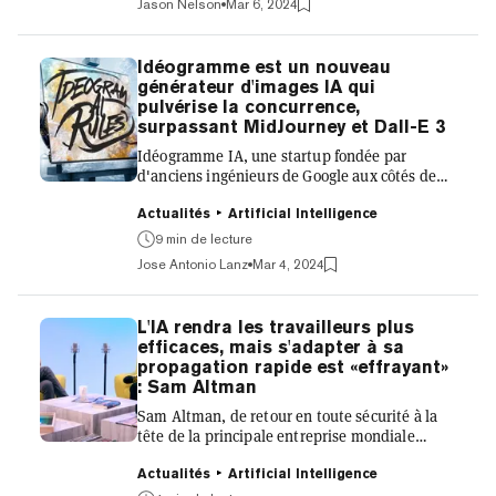
Jason Nelson
Mar 6, 2024
cela signifie pour les humains de vouloir créer
une vie artificielle qui s'inspire à la fois de
notre corps et de notre esprit ? Cet effort
Idéogramme est un nouveau
s'étend déjà et naturellement au commerce et
générateur d'images IA qui
à l'industrie : Les robots humanoïdes
pulvérise la concurrence,
pourraient...
surpassant MidJourney et Dall-E 3
Idéogramme IA, une startup fondée par
d'anciens ingénieurs de Google aux côtés de
membres d'institutions prestigieuses telles
que l'UC Berkeley, l'Université Carnegie
Actualités
Artificial Intelligence
Mellon et l'Université de Toronto, a annoncé la
9 min de lecture
sortie de la première version complète de son
Jose Antonio Lanz
Mar 4, 2024
générateur d'images éponyme. «Nous sommes
ravis de sortir Idéogramme 1.0, notre modèle
texte-image le plus avancé à ce jour», a déclaré
L'IA rendra les travailleurs plus
Idéogramme IA dans un article de blog officiel.
efficaces, mais s'adapter à sa
«Formé à partir de zéro comme tous les
propagation rapide est «effrayant»
modèles Idéogram...
: Sam Altman
Sam Altman, de retour en toute sécurité à la
tête de la principale entreprise mondiale
d'intelligence artificielle OpenAI, voit
principalement des compromis positifs dans
Actualités
Artificial Intelligence
une technologie qui se précipite rapidement