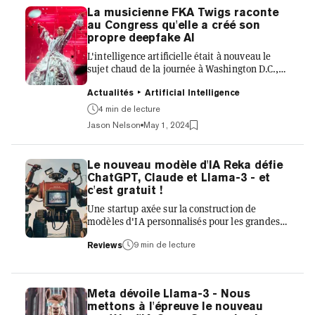
La musicienne FKA Twigs raconte
au Congress qu'elle a créé son
propre deepfake AI
L'intelligence artificielle était à nouveau le
sujet chaud de la journée à Washington D.C.,
alors que les membres du Comité judiciaire du
Sénat ont entendu témoignages de l'industrie
Actualités
Artificial Intelligence
musicale, des syndicats et du monde
4 min de lecture
universitaire sur les risques présentés par l'IA
Jason Nelson
May 1, 2024
générative. La séance s'est largement
concentrée sur les répliques numériques
alimentées par l'IA et les deepfakes, avec une
Le nouveau modèle d'IA Reka défie
musicienne partageant ses propres
ChatGPT, Claude et Llama-3 - et
expériences avec la technologie. Le droit
c'est gratuit !
d'auteur et les protections de...
Une startup axée sur la construction de
modèles d'IA personnalisés pour les grandes
entreprises a annoncé le lancement public de
Reka Core, un modèle de langage multimodal
9 min de lecture
Reviews
capable de traiter du texte, des images, des
vidéos et des entrées audio. La société de
logiciels d'entreprise Reka AI a été fondée en
Meta dévoile Llama-3 - Nous
2022 par des chercheurs de DeepMind de
mettons à l'épreuve le nouveau
Google, du géant chinois de la technologie