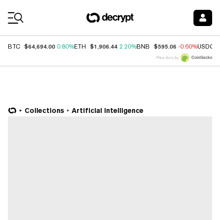
Coin Prices
$64,694.00
$1,906.44
$595.06
BTC
0.80%
ETH
2.20%
BNB
-0.60%
USDC
Price data by
Collections
Artificial Intelligence