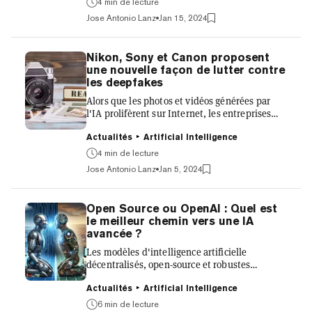
4 min de lecture
pour égaler l'intelligence humaine. «Bien que
Jose Antonio Lanz
Jan 15, 2024
nous abandonnions quelque chose ici, en
quelque sorte nous aurons des choses plus
intelligentes que nous», a-t-il déclaré au
Nikon, Sony et Canon proposent
magnat de la technologie Bill Gates lors d'une
une nouvelle façon de lutter contre
récente conversation de podcast, «Si nous
les deepfakes
pouvons entrer dans ce mo...
Alors que les photos et vidéos générées par
l'IA prolifèrent sur Internet, les entreprises
technologiques et les groupes de surveillance
se précipitent pour développer des outils
Actualités
Artificial Intelligence
permettant d'identifier les contenus falsifiés.
4 min de lecture
L'ajout d'un filigrane aux images générées par
Jose Antonio Lanz
Jan 5, 2024
ordinateur est une solution couramment
proposée, ajoutant un drapeau invisible sous
la forme de métadonnées cachées qui permet
Open Source ou OpenAI : Quel est
de révéler qu'une image a été créée à l'aide
le meilleur chemin vers une IA
d'un outil d'IA génératif. Mais les chercheurs
avancée ?
ont déc...
Les modèles d'intelligence artificielle
décentralisés, open-source et robustes
peuvent-ils rivaliser avec des modèles
propriétaires bien financés comme le puissant
Actualités
Artificial Intelligence
GPT-4 d'OpenAI ? Cette question
6 min de lecture