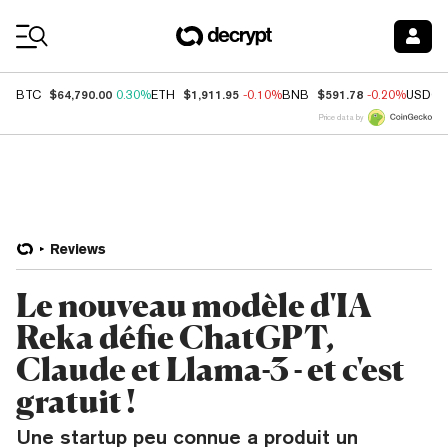
Coin Prices
$64,790.00
$1,911.95
$591.78
BTC
0.30%
ETH
-0.10%
BNB
-0.20%
USDC
Price data by
Reviews
Le nouveau modèle d'IA
Reka défie ChatGPT,
Claude et Llama-3 - et c'est
gratuit !
Une startup peu connue a produit un