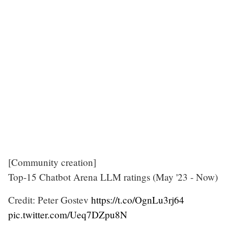
[Community creation]
Top-15 Chatbot Arena LLM ratings (May '23 - Now)
Credit: Peter Gostev
https://t.co/OgnLu3rj64
pic.twitter.com/Ueq7DZpu8N