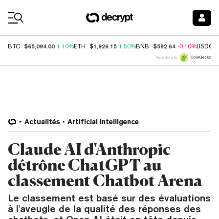
Coin Prices
$65,094.00
$1,926.15
$592.64
BTC
1.10%
ETH
1.50%
BNB
-0.10%
USDC
Price data by
Actualités
Artificial Intelligence
Claude AI d'Anthropic
détrône ChatGPT au
classement Chatbot Arena
Le classement est basé sur des évaluations
à l'aveugle de la qualité des réponses des