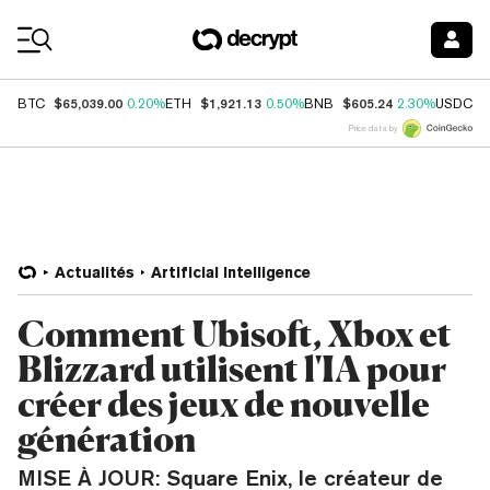
Coin Prices
$65,039.00
$1,921.13
$605.24
$
BTC
0.20%
ETH
0.50%
BNB
2.30%
USDC
Price data by
Actualités
Artificial Intelligence
Comment Ubisoft, Xbox et
Blizzard utilisent l'IA pour
créer des jeux de nouvelle
génération
MISE À JOUR: Square Enix, le créateur de