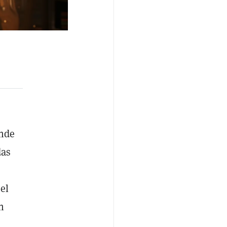
ende
das
el
n