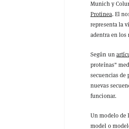
Munich y Colum
Protinea
. El n
representa la 
adentra en los
Según un
artíc
proteínas" med
secuencias de p
nuevas secuenc
funcionar.
Un modelo de l
model o modelo