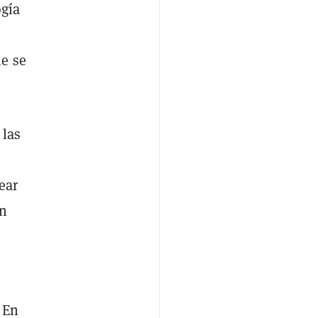
ogía
ue se
 las
ear
an
 En