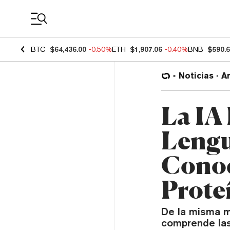
Coin Prices
BTC
$64,436.00
-0.50%
ETH
$1,907.06
-0.40%
BNB
$590.
Noticias
Ar
La IA
Lengu
Conoc
Prote
De la misma m
comprende las