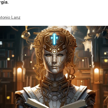
gía.
ntonio Lanz