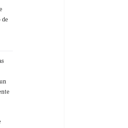
e
o de
as
 un
ente
e