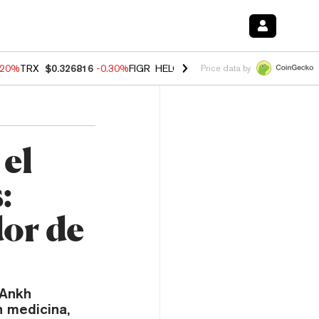
.20%
TRX
$0.326816
-0.30%
FIGR_HELOC
$1.02
-1.50%
HYPE
$56.16
Price data by
el
:
or de
 Ankh
 medicina,