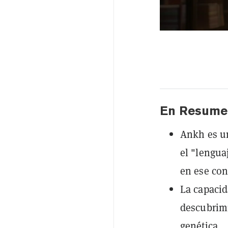
En Resume
Ankh es u
el "lengua
en ese co
La capacid
descubrimi
genética.