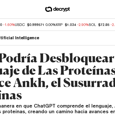
60
-1.60%
USDC
$0.999571
0.00%
XRP
$1.034
-2.90%
SOL
$72.85
-2
tificial Intelligence
 Podría Desbloquear 
aje de Las Proteínas
e Ankh, el Susurrad
ínas
anera en que ChatGPT comprende el lenguaje,
 proteínas, creando un camino hacia avances en