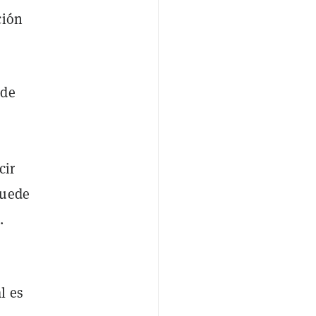
ción
 de
cir
puede
.
l es