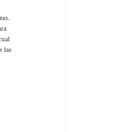
ras.
ara
cual
e las