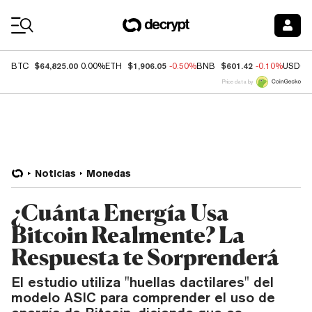
Coin Prices
$64,825.00
$1,906.05
$601.42
BTC
0.00%
ETH
-0.50%
BNB
-0.10%
USDC
Price data by
Noticias
Monedas
¿Cuánta Energía Usa
Bitcoin Realmente? La
Respuesta te Sorprenderá
El estudio utiliza "huellas dactilares" del
modelo ASIC para comprender el uso de