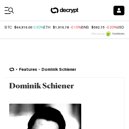
Coin Prices
$64,916.00
$1,916.78
$592.75
BTC
0.30%
ETH
-0.10%
BNB
-0.20%
USDC
Price data by
Features
Dominik Schiener
Dominik Schiener