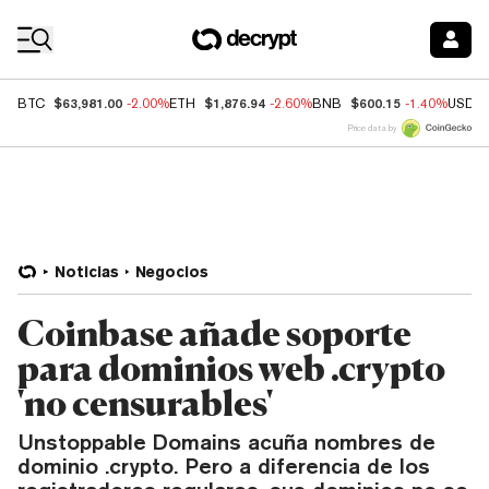
Coin Prices
$63,981.00
$1,876.94
$600.15
BTC
-2.00%
ETH
-2.60%
BNB
-1.40%
USDC
Price data by
Noticias
Negocios
Coinbase añade soporte
para dominios web .crypto
'no censurables'
Unstoppable Domains acuña nombres de
dominio .crypto. Pero a diferencia de los