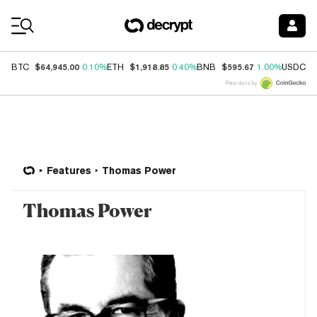
Coin Prices
$64,945.00
$1,918.85
$595.67
$
BTC
0.10%
ETH
0.40%
BNB
1.00%
USDC
Price data by
Features
Thomas Power
Thomas Power