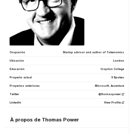
Ocupación
Startup advisor and author of Tokenomics
Ubicación
London
Educación
Croydon College
Proyecto actual
9 Spokes
Proyectos anteriores
Microsoft, Accenture
Twitter
@thomaspower
LinkedIn
View Profile
À propos de Thomas Power