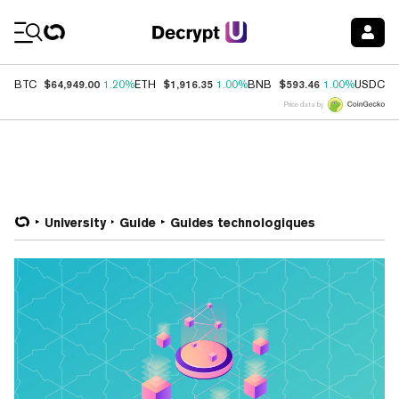
Coin Prices
$64,949.00
$1,916.35
$593.46
$
BTC
1.20%
ETH
1.00%
BNB
1.00%
USDC
Price data by
University
Guide
Guides technologiques