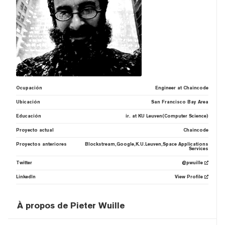
Ocupación
Engineer at Chaincode
Ubicación
San Francisco Bay Area
Educación
ir. at KU Leuven(Computer Science)
Proyecto actual
Chaincode
Proyectos anteriores
Blockstream,Google,K.U.Leuven,Space Applications
Services
Twitter
@pwuille
LinkedIn
View Profile
À propos de Pieter Wuille