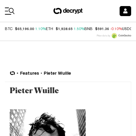
Coin Prices
$65,196.00
$1,928.65
$591.36
BTC
1.10%
ETH
1.50%
BNB
-0.10%
USDC
Price data by
Features
Pieter Wuille
Pieter Wuille