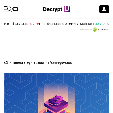
Coin Prices
$64,784.00
$1,914.38
$601.60
BTC
-0.20%
ETH
0.00%
BNB
1.30%
USDC
Price data by
University
Guide
L'ecosystème