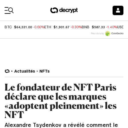
Coin Prices
$64,331.00
$1,901.67
$587.33
BTC
-0.60%
ETH
-0.30%
BNB
-1.40%
USDC
Price data by
Actualités
NFTs
Le fondateur de NFT Paris
déclare que les marques
«adoptent pleinement» les
NFT
Alexandre Tsydenkov a révélé comment le