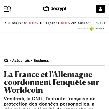
Coin Prices
$64,740.00
$1,912.64
$601.53
BTC
-0.40%
ETH
-0.30%
BNB
1.30%
USDC
Price data by
Actualités
Business
La France et l'Allemagne
coordonnent l'enquête sur
Worldcoin
Vendredi, la CNIL, l'autorité française de
protection des données personnelles, a