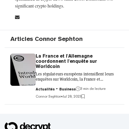
significant crypto holdings.
Articles Connor Sephton
La France et l'Allemagne
coordonnent l'enquête sur
Worldcoin
Les régulateurs européens intensifient leurs
enquêtes sur Worldcoin, la France et
l'Allemagne devenant les derniers pays à
3 min de lecture
enquêter sur le projet controversé de crypto-
Actualités
Business
monnaie. Co-fondé par Sam Altman d'OpenAI,
Connor Sephton
Jul 28, 2023
Worldcoin s'est lancé dans une ambitieuse
campagne visant à scanner les iris de millions
de personnes, leur donnant en retour un
«passeport numérique». Le projet affirme que
ces identifiants mondiaux seront cruciaux à
mesure que l'intelligence artificielle deviendra