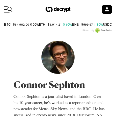
Coin Prices
$64,902.00
$1,914.21
$599.97
$
BTC
0.00%
ETH
0.10%
BNB
1.30%
USDC
Price data by
Connor Sephton
Connor Sephton is a journalist based in London. Over
his 10-year career, he’s worked as a reporter, editor, and
newsreader for Metro, Sky News, and the BBC. He has
specialized in crypto news since 2018. Disclosure: No