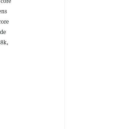
score
ens
core
 de
M8k,