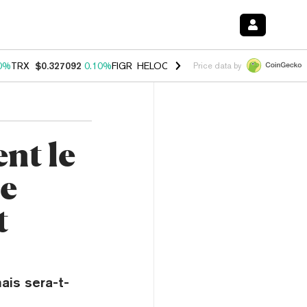
0%
TRX
$0.327092
0.10%
FIGR_HELOC
$1.028
1.00%
HYPE
$54.54
-
Price data by
nt le
se
t
ais sera-t-