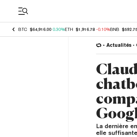
Coin Prices
BTC
$64,916.00
0.30%
ETH
$1,916.78
-0.10%
BNB
$592.7
Actualités
Claude
chatb
compa
Googl
La dernière en
elle suffisante