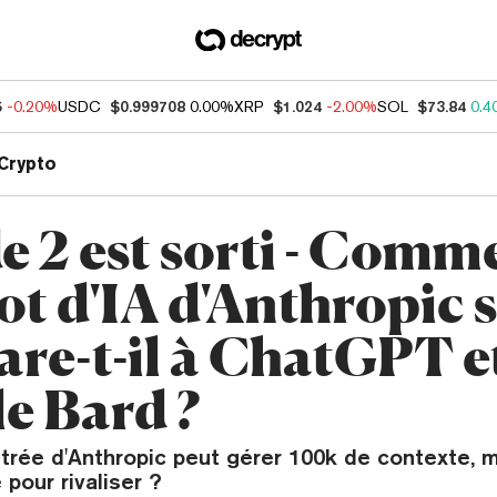
5
-0.20%
USDC
$0.999708
0.00%
XRP
$1.024
-2.00%
SOL
$73.84
0.4
Crypto
 2 est sorti - Comme
ot d'IA d'Anthropic 
re-t-il à ChatGPT e
e Bard ?
trée d'Anthropic peut gérer 100k de contexte, m
 pour rivaliser ?