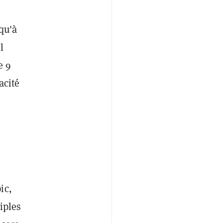
qu'à
l
e 9
acité
ic,
iples