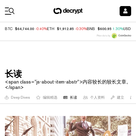
Coin Prices
$64,744.00
$1,912.85
$600.95
BTC
-0.40%
ETH
-0.30%
BNB
1.30%
USDC
Price data by
长读
<span class="js-about-item-abstr">内容较长的较长文章。
</span>
长读
Deep Dives
编辑精选
个人资料
建立