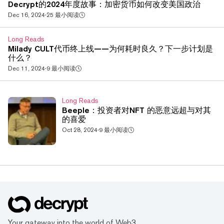
Decrypt的2024年度故事：加密货币如何改变美国政治
关系到数字资产公司是否需要遵守该机构数十年来制定的与
证券相关的规则。 根斯勒曾表示，“除了比特币之外的一切”
Dec 16, 2024
·
25 最小阅读
都归SEC管辖，今年他成了政治攻击的目标，尽管当选总统
唐纳德·特朗普正在拉拢加密货币行业。尽管如此，这位...
Long Reads
Milady CULT代币终上线——为何耗时良久？下一步计划是
什么？
Dec 11, 2024
·
9 最小阅读
Long Reads
Beeple：投资者对NFT 的恶意远超与对其
的喜爱
Oct 28, 2024
·
9 最小阅读
Your gateway into the world of Web3