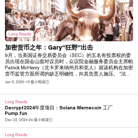
Long Reads
加密货币之年：Gary“狂野”出击
9月，当美国证券交易委员会（SEC）的五名有投票权的委
员出现在国会山面对议员时，众议院金融服务委员会主席帕
Patrick McHenry（北卡罗来纳州共和党人）就该机构在加密
货币监管方面所谓的缺乏明确性，向其负责人施压。 “法律
是明确的，这是最高法院撰写的，”SEC主席加里·根斯勒刚
Jan 6, 2025
·
16 最小阅读
开始说，就被McHenry打断——他转而向根斯勒的共和党任
命同事、SEC委员Hester Peirce询问该机构在加密货币监管
方面的立场。 “我们采取了一种法律上不精确的观点来掩盖
Long Reads
监管缺乏明确性，”Peirce在距离根斯勒仅几英尺的地方回应
Decrypt2024年度项目：Solana Memecoin 工厂
道。“国会的介入总是有帮助的，但在这个领域，我们确实
Pump.fun
有一些可以提供的指导方针，但我们选择不提供。” 这场交
Dec 22, 2024
·
24 最小阅读
流持续了几分钟，但凸显了多年来SEC在加密货币监管方法
上的紧张局势。它还凸显了该机构内部在加密货币行业广泛
Long Reads
领域是否属于其职权范围这一问题上的党派分歧，这一问题