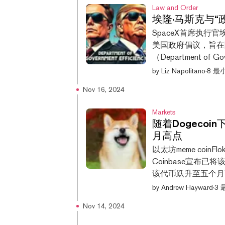
入了我自己的风格。” 
Law and Order
直接铭刻在区块链上
埃隆·马斯克与“
计简洁，借鉴了《致
SpaceX首席执行官埃
但拥有迷人的美术和
美国政府倡议，旨在
示，这款游戏是使用
（Department of
WebAssembl
喜爱的加密货币狗狗币
by
Liz Napolitano
·
8 最
容。 他们还表示，
表示，该倡议将“削
上的游戏而言，这一
Nov 16, 2024
而，关于该项目的某
DOGE的一切。 什
Markets
马斯克去年8月首次
随着Dogecoin
为玩笑而创建，并且
月高点
升——但特朗普却对
以太坊meme coin
经虚构的部门将实际成为
Coinbase宣布
Dogecoin: How the
该代币跃升至五个月高点
克·Ramaswamy
小时内涨幅达到21
by
Andrew Hayward
·
3
Floki在过去24
Nov 14, 2024
调，导致该币种早些
在过去七天里，Flok