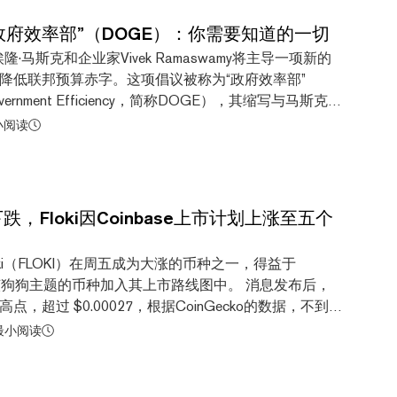
《Super Doginals》作为一款网页游戏，甚至作为一款
的加密游戏而言，都显得尤为精致且功能强大。它的设
政府效率部”（DOGE）：你需要知道的一切
命格斗》和《怒之铁拳》等经典按键格斗游戏的风格，
隆·马斯克和企业家Vivek Ramaswamy将主导一项新的
音乐，确实捕捉到了迷因币粉丝群体的精髓。 Pimax表
降低联邦预算赤字。这项倡议被称为“政府效率部”
OpenBOR开源游戏引擎开发的，该引擎已被移植到
 Government Efficiency，简称DOGE），其缩写与马斯克最
y语言，以便在网页浏览器中流畅运行，并与狗狗币协议标准兼
（Dogecoin）的代号相同。据候任总统唐纳德·特朗普
小阅读
这是一个“轻量级”的引擎，对于一款将完全铭刻在区块链
减过多的法规、减少浪费性支出，并重组联邦机构”。 然
点至关重要。同时，老式像素艺术风格既与复古...
些细节仍不清楚。以下是迄今为止我们所了解的关于
么是DOGE？ DOGE是即将推出的美国政府倡议，埃隆·
在推特上提及。 虽然该项目最初看似是一个玩笑——作
下跌，Floki因Coinbase上市计划上涨至五个
不出所料，每当马斯克提及它时，狗狗币的价格就会飙
DOGE推动削减政府开支的努力表示支持，暗示这个曾
Floki（FLOKI）在周五成为大涨的币种之一，得益于
与美国政府相关联的实体。 Elon Musk and
已将该狗狗主题的币种加入其上市路线图中。 消息发布后，
 Billionaire Became the 'Dogefather' “埃隆·马斯克和维维
，超过 $0.00027，根据CoinGecko的数据，不到一
将共同为我的政府铺平道路，以拆...
%。总体来看，以埃隆·马斯克现实生活中的爱犬命名的
 最小阅读
小时内上涨了16%，尽管加密货币价格在近日大涨后普遍回
时候出现一些跌幅，但最近的飙升已扭转了这一局面。
i的价格几乎翻了一番。 Coinbase的上市路线图包括该美