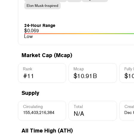
Elon Musk-Inspired
24-Hour Range
$
0.069
Low
Market Cap (Mcap)
Rank
Mcap
Fully
#11
$10.91B
$1
Supply
Circulating
Total
Crea
155,403,216,384
N/A
Dec 
All Time High (ATH)