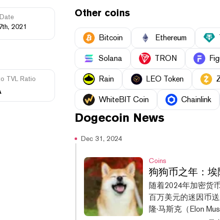
Other coins
Date
7th, 2021
Bitcoin
Ethereum
Solana
TRON
Fig
Rain
LEO Token
to TVL Ratio
A
WhiteBIT Coin
Chainlink
Dogecoin
News
Dec 31, 2024
Coins
狗狗币之年：埃
随着2024年加密货
百万美元的迷因币送
隆·马斯克（Elon 