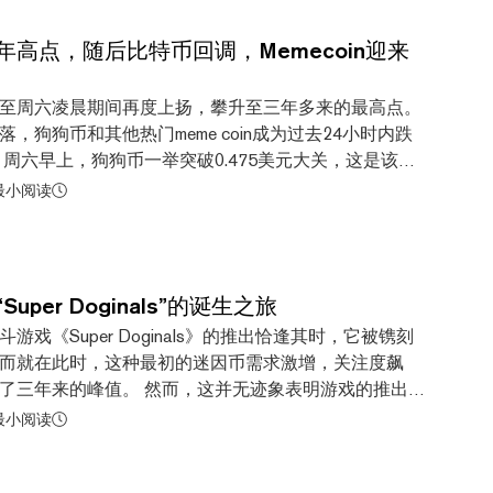
47美元。在过去一天上涨9%后，第二大加密货币以太坊目
5美元。 以太坊一直在努力追赶比特币的涨幅，但现在资金
高点，随后比特币回调，Memecoin迎来
过，以太坊要想打破2021年创下的4,878美元的历史
coin ETFs Notch Biggest Week Ever, Adding
至周六凌晨期间再度上扬，攀升至三年多来的最高点。
as BTC Neared $100K 此外，狗狗币的价格也出现了上涨。特斯
，狗狗币和其他热门meme coin成为过去24小时内跌
马斯克钟爱的狗狗货币上涨了近5%，目前价格略高于
周六早上，狗狗币一举突破0.475美元大关，这是该
价格曾跌至0.37美元以下。 在特斯拉...
2021年5月以来首次升至如此高位。近几周来，狗狗币价格一直
 最小阅读
大选前，并在大选后的几天里变得更加猛烈。 就近期走
在11月13日涨至近0.43美元，当时这也是三年来的高
值已被超越。根据CoinGecko 的数据，狗狗币在过去
去一年内上涨了430%。 然而，对于如此波动剧
per Doginals”的诞生之旅
高峰只是短暂的。随着上周加密货币市场的整体回落，
戏《Super Doginals》的推出恰逢其时，它被镌刻
狗币已跌至约0.41美元。例如，比特币在周五创下
而就在此时，这种最初的迷因币需求激增，关注度飙
，逼近10万美元的里程碑大关后，目前已跌至96,725美
了三年来的峰值。 然而，这并无迹象表明游戏的推出是
，狗狗币下跌了12%，但它并不是市值排名前10的加密
据化名Pimax的创作者向Decrypt透露，这款游戏是为
 最小阅读
在同一时间段内，XRP在周五创下三年新高后下跌了
区十多年来所定义的欢乐氛围而创作的。 “我创作
广泛的角度来看，在过去24小时内，市值排名前1...
nals》是为了向狗狗币的精神和玩乐文化致敬，”他们说，“并加