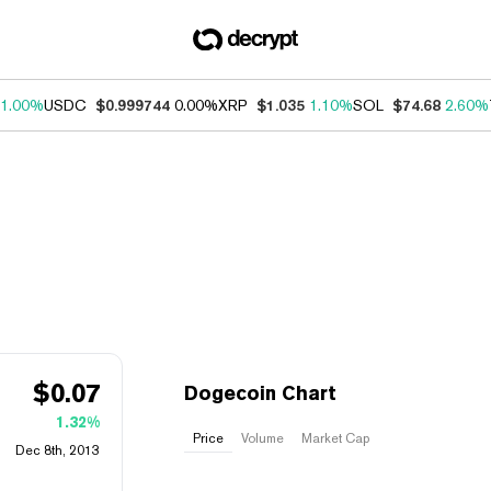
1.00%
USDC
$0.999744
0.00%
XRP
$1.035
1.10%
SOL
$74.68
2.60%
$
0.07
Dogecoin Chart
1.32%
Price
Volume
Market Cap
Dec 8th, 2013