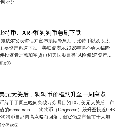
024年表现非凡，不仅价格创下了三年新高，还成为了一项美
小阅读
命名来源，甚至激发了新的交易所交易产品的诞生。 尽
一些技术问题，但这种以柴犬为灵感的代币仍在新的一
头。 以下是Dogecoin在2024年的回顾。 马斯克和
上涨 随着候任总统唐纳德·特朗普和盟友马斯克激发投资
比特币、XRP和狗狗币急剧下跌
，Dogecoin在12月初飙升至三年高点0.48美元。
·鲍威尔发表讲话并宣布预期降息后，比特币以及以太
1年5月达到0.73美元的历史高点，此后的几年里一直远
等主要资产迅速下跌。美联储表示2025年将不会大幅降
起。 Dogecoin Hits Highest Price Since
使投资者远离加密货币和美国股票等“风险偏好”资产。
n Edges Back Above $100K 几个月前，自称加密货币拥护者
后，市值最大的数字资产比特币暴跌，目前交易价格为
阅读
道路，Dogecoin的价格开...
在过去24小时内，该资产下跌了近5%，在周二早些时候创下
上的历史新高后急剧下跌。 XRP在周二上涨后出现回落，当
币则下跌9%，跌至0.363美元的价格，这是这一顶级模
但鲍威尔表示，
万美元大关后，狗狗币价格跃升至一周高点
步调整我们的政策利率时，我们可以更加谨慎。”交易者
币终于于周三晚间突破万众瞩目的10万美元大关后，市
，股市同样出现下跌。 押注加密货币未来价格上涨的交
meme coin——狗狗币（Dogecoin）跃升至接近0.46
算。据CoinGlass数据，在过去24小时内，超过6.9亿
管狗狗币自那周高点略有回落，但它仍是市值前十大加密
闭，其中大部分是多头仓位，仅在过去一小时内就有超
不用说它还是CoinGecko 数据中前100大加密货币里
 最小阅读
受益于低利率
in了。 狗狗币目前的价格为0.4518美元，略低于周四东部