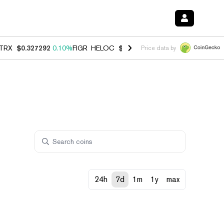
TRX
$0.327292
0.10%
FIGR_HELOC
$1.007
-1.20%
HYPE
$54.37
-1.
Price data by
24h
7d
1m
1y
max