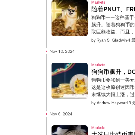
Markets
国中心化交易所考虑
随着PNUT、F
入现货交易，但近几
狗狗币——这种基于一
Assets added to the
飙升。随着狗狗币的
— Coinbase Assets 🛡
取巨额收益。而且，这
Coinbase将另外两种
是另一只真实存在的
by
Ryan S. Gladwin
·
4 
问题被纽约州当局扣
Nov 10, 2024
关注，他在推特上多
在一起。 因此，一种名为
Markets
币安交易所上市，市值
狗狗币飙升，D
七天里，该代币暴涨了15
狗狗币要涨到一美元
Meme Coin Danci
这是这枚原创迷因币（
浣熊Fred也因狂
末继续大幅上涨，过去
和弗雷德最终均未感
一次达到如此高价还
by
Andrew Hayward
·
3
感到愤怒，于是另一种名为“F
币达到当时的历史高位
Nov 6, 2024
经翻倍有余，在此期间
周，狗狗币就上涨了6
Markets
的历史高位。 那么，是什么推动了当前的狂热呢？如之前所述，狗狗币近几
大选日比特币表