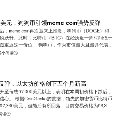
票一样，往往价格波动较大。 2022年，为应对新冠疫
.458美元的高点。即便如此，狗狗币当日的涨幅仍超过
幅和以太坊5%的涨幅。 虽然狗狗币在过去两周
自上个月唐纳德·特朗普当选以来，该币仍取得了令人印
万美元，狗狗币引领meme coin强势反弹
30天内上涨了163%。 比特币在周三晚间首次突破10
，meme coin再次迎来上涨潮，狗狗币（DOGE）和
，最高达到103,679美元。截至本文撰写时，比特币
纷跃升。此时，比特币（BTC）在经历近一周时间低于
元，距离最高点不到1%，30天的涨幅为49 Bitcoin
正试图重返这一价位。 狗狗币，作为市值最大且最具代表性
as Crypto Market Tops $3.8 Trillion 其他市值较高的meme
前价格为0.42美元，根据CoinGecko的数据，当日上涨
 最小阅读
，但涨幅几乎都不及狗狗币...
达到这一价位是在11月25日，之后几天里价格一直低于
 coin一样，狗狗币以其高波动性而闻名，日常价格波动幅
近几周里，狗狗币的价格仍然大幅上涨，在过去30天内
一涨幅得益于知名支持者埃隆·马斯克对唐纳德·特朗普的支
反弹，以太坊价格创下五个月新高
支持加密货币的候选人赢得选举。上周六，狗狗币的价
升至每枚97,000美元以上，表明在本周初价格下跌后，
一天里，主要meme coin普遍上
心。 根据CoinGecko的数据，领先的加密货币比特币
OPCAT）上涨12%， Bonk (BONK)上涨13%，
7,360美元，但随后有所回落，目前交易价格为96,320
Pepe (PEPE) 均上涨约9%。 据CoinGlass数据显示，这
币一度逼近10万美元大关，但最终未能突破，不过仍然
阅读
meme coin价格下跌的交易者蒙受损失。在过去24小
元的历史新高。在24小时内，比特币价格上涨了超过5%。
是比特币这一数字资产：以太坊的价格也达到了五个月