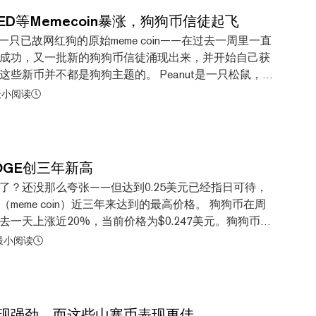
上市的加密代币。虽然这并不意味着该代币一定会被加
RED等Memecoin暴涨，狗狗币信徒起飞
日我们看到该公司在这方面做出了相当迅速的调整。
只已故网红狗的原始meme coin——在过去一周里一直
 roadmap today: FLOKI (FLOKI)https://t.co/rRB9d3hSr2
成功，又一批新的狗狗币信徒涌现出来，并开始自己获
️ (@CoinbaseAssets) November 15, 2024 周三，
些新币并不都是狗狗主题的。 Peanut是一只松鼠，也
知名的meme coin——以太坊的Pepe...
宠物动物，它同样遭遇了不幸，本月早些时候因狂犬病
最小阅读
押并安乐死。这件事在埃隆·马斯克的推动下引发了广泛
次发帖谈论这只宠物松鼠，并将其与选举新闻周期联系
PNUT的Solana meme coin应运而生，并于周一在
随之飙升超过15亿美元。据CoinGecko数据，在过去
OGE创三年新高
24%，当前价格为1.65美元。 What is Pnut? The
了？还没那么夸张——但达到0.25美元已经指日可待，
ng to Elon Musk's Tune 与此同时，与Peanut同住一只宠物
meme coin）近三年来达到的最高价格。 狗狗币在周
犬病问题被纽约当局扣押并安乐死。周二，州官员确认花生
一天上涨近20%，当前价格为$0.247美元。狗狗币上
染狂犬病。 对于这两只宠物动物无故被杀的消息，人们
是在2021年11月，当时加密货币市场飙升，推动比特
 最小阅读
irst Convicted Raccon（FRE...
，约69,000美元。 这枚原创迷因币在过去一个月里已
上涨了128%。根据CoinGecko的数据，仅在过去一
6%。然而，它仍然远低于2021年5月创下的0.73美元
现强劲，而这些山寨币表现更佳