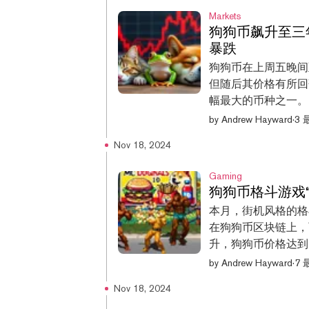
来的新高，为3,6
Markets
前的价格为3,62
狗狗币飙升至三年
正重新流入该领域。不
暴跌
高点，还需再上涨25%。 Bit
狗狗币在上周五晚间
$3.1 Billion 
但随后其价格有所回落
拉首席执行官埃隆·
幅最大的币种之一。 
0.40美元，而周二其
meme coin自
by
Andrew Hayward
·
3
飙升，这一趋势始于
Nov 18, 2024
势而言，狗狗币此前曾
点，但随后这一局部峰
Gaming
30天内上涨了195%，在过
狗狗币格斗游戏“Su
烈的币种来说，这一
本月，街机风格的格斗游
截至本文撰写时，狗
在狗狗币区块链上，
99,645美元的新高
升，狗狗币价格达到
元。 过去24小时内
特意选在这个时机的。
by
Andrew Hayward
·
7
货币中跌幅最大的：
了致敬狗狗币及其社
14%。 然而，从更
Nov 18, 2024
《Super Dogi