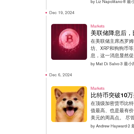
Dogecoin在2
by
Liz Napolitano
·
8 最
国非政府机构倡议的
Dec 19, 2024
管其网络最近遇到了
年里保持着强劲的发展势
Markets
特朗普推动DOGE
美联储降息后，
者对数字资产的积极情绪
在美联储主席杰罗姆
该数字货币曾在202
坊、XRP和狗狗币
低于这一水平，直到最近重新崛
息，这一消息显然促
2021 as Bitcoi
在美联储新闻发布会
by
Mat Di Salvo
·
3 最小
的特朗普为重返白宫铺平
101,430美元。
Dec 6, 2024
108,000美元以
日下跌10%，而狗狗
Markets
因币一个月来的最低点。 美联储周三再次降息25个基点。
比特币突破10
“因此，在考虑进一
在顶级加密货币比特
对此消息持谨慎态度
值最高、也是最有价值的
易者们的多头仓位被清
美元的周高点。 尽
美元的期货押注被关
货币中涨幅最大的，更
by
Andrew Hayward
·
2
过3亿美元的清算总额。 比特币和其他加密货币在很大程度上
最热门的meme co