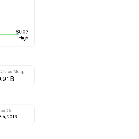
$
0.07
High
 Diluted Mcap
0.91B
ted On
8th, 2013