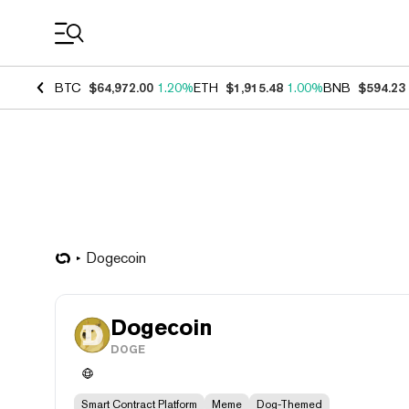
Coin Prices
BTC
$64,972.00
1.20%
ETH
$1,915.48
1.00%
BNB
$594.23
Dogecoin
Dogecoin
DOGE
Smart Contract Platform
Meme
Dog-Themed