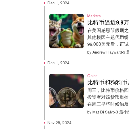
环境，因为它们与股
Dec 1, 2024
时间午夜后达到的0
情后的通货...
9%，超过了比特币7%的涨
Markets
的涨幅有所放缓，但
比特币逼近9.9
象深刻的涨幅，在过去
在美国感恩节假期之后
万美元大关后继续上涨
其他模因主题代币纷
的价格为102,447美
99,000美元后，
Dominance Swells 
的meme coin，当
by
Andrew Hayward
·
3
coin今天也有所上涨
7%。上一次狗狗币
Dec 1, 2024
此。 与其他meme
度极大。然而，在最
Coins
飙升了149%。这
比特币和狗狗币
持，以及特朗普作为
周三，比特币价格回
格达到了三年来的高点0.475美元。 在过去的
投资者对该货币重拾信
涨，其中Popcat（P
在周三早些时候触及9
Brett（BRETT）和
美元。 上周，比特
by
Mat Di Salvo
·
3 最小
波涨势让一些押注主要
创下了99,645美
时...
Nov 25, 2024
而表现良好的不仅仅