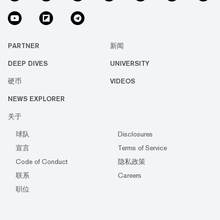
代表Web3元素的一只柴犬。 用户可以关
注 deloreanlabs.com来参与铸造限量88个的
实体Time Capsules, 或者8,800个数字收藏
品。每一个Time Capsule都有机会参与较多
的奖项，比如一辆全新的DeLorean EV电动
PARTNER
新闻
车,早期build slot预约资格，F1体验套餐，
DEEP DIVES
UNIVERSITY
SuiPlay OX1s, DMC服饰系列, Web3游...
硬币
VIDEOS
NEWS EXPLORER
关于
球队
Disclosures
宣言
Terms of Service
Code of Conduct
隐私政策
联系
Careers
职位