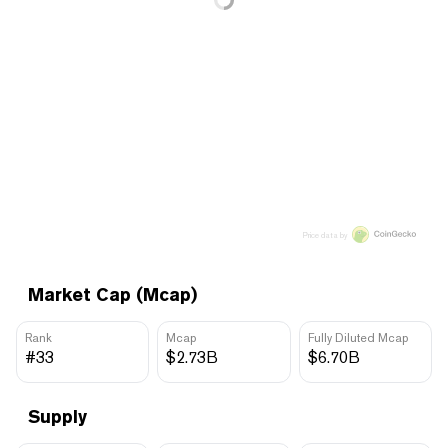
Price data by
Market Cap (Mcap)
Rank
Mcap
Fully Diluted Mcap
#33
$2.73B
$6.70B
Supply