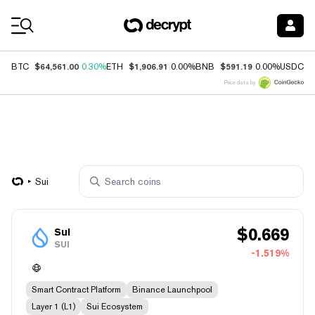
Coin Prices
$64,561.00
$1,906.91
$591.19
$
BTC
0.30%
ETH
0.00%
BNB
0.00%
USDC
Price data by
Sui
$
0.669
Sui
SUI
-1.519%
Smart Contract Platform
Binance Launchpool
Layer 1 (L1)
Sui Ecosystem