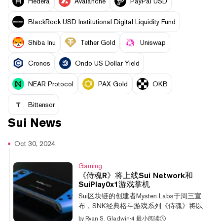
Hedera
Avalanche
PayPal USD
BlackRock USD Institutional Digital Liquidity Fund
Shiba Inu
Tether Gold
Uniswap
Cronos
Ondo US Dollar Yield
NEAR Protocol
PAX Gold
OKB
Bittensor
Sui
News
Oct 30, 2024
Gaming
《侍魂R》将上线Sui Network和
SuiPlay0x1游戏掌机
Sui区块链的创建者Mysten Labs于周三宣
布，SNK经典格斗游戏系列《侍魂》将以一
种颠覆性的方式在即将推出的SuiPlay0x1游
by
Ryan S. Gladwin
·
4 最小阅读