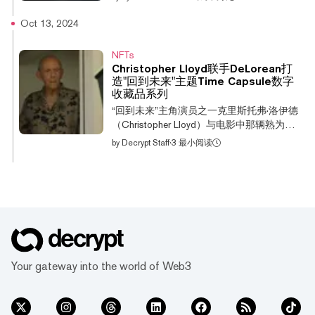
戏设备上复活。这款加密掌机游戏设备旨在
通过支持PC和加密游戏，与Valve的Steam
Oct 13, 2024
Deck相抗衡，并计划于2025年发布。 《侍
魂》最初于1993年发布，并衍生出了多款格
NFTs
斗游戏，其中2019年的重制版更是让该系列
Christopher Lloyd联手DeLorean打
在玩家心中焕发了新生。 现在，《侍魂R》
造"回到未来"主题Time Capsule数字
已经将这一系列转变为了移动大型多人在线
收藏品系列
角色扮演游戏（MMORPG）。这款基于Sui
“回到未来”主角演员之一克里斯托弗·洛伊德
区块链的游戏由LumiWave在SNK的授权下开
（Christopher Lloyd）与电影中那辆熟为人
发，并准备推出适用于即将发布的
知的标志性汽车的制造商德洛里安
by
Decrypt Staff
·
3 最小阅读
SuiPlay0x1的版本。 LumiWave的首席技术官
（DeLorean）联手，推出了新的时间胶囊数
Hanho Seo在一份声明中表示：“我们非常高
字收藏品系列。 该系列主题旨在致敬“德洛
兴能将《侍魂R》这样一款标志性游戏带到
里安进入数字时代”，德洛里安实验室总裁埃
SuiPlay0x1上。” 新版本的游戏将是一款
文·库恩（Evan Kuhn）在与Decrypt分享的声
MMORPG，玩家可以在活动中和突袭战中相
明中表示。他补充说，“在德洛里安，我们一
互互动并战斗。根据声明，游戏内的资产将
直以来都提倡未来主义和反文化。这让我们
在“去中心化的环境”中在玩家之间进行交
能够创意无限，以其他汽车品牌无法企及的
易。 通过使用Sui第一层区块链，玩家将能
方式前行。” 这部由电影制片人艾伦·安加
够拥有基于游戏进程动态变化的NFT。游戏
Your gateway into the world of Web3
（Allan Ungar）拍摄的时间胶囊宣传片中，
还承诺将让玩家无需关心gas费和钱包创建
洛伊德以向他在“回到未来”电影角色艾米特·
的问题。...
布朗博士致敬，同时还包括原版德洛里安汽
车、一个穿着剧中同样防护服的角色，以及