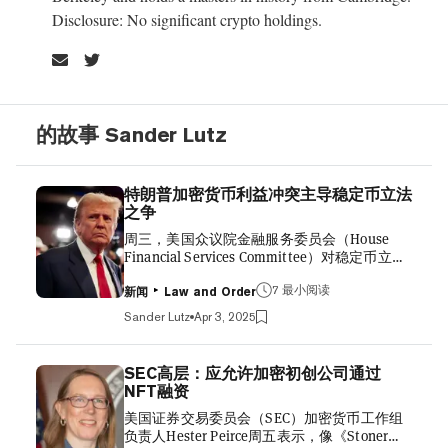
Disclosure: No significant crypto holdings.
的故事 Sander Lutz
特朗普加密货币利益冲突主导稳定币立法
之争
周三，美国众议院金融服务委员会（House
Financial Services Committee）对稳定币立法
进行的审议似乎偏离了正轨，民主党人花费数
7 最小阅读
小时反复强调同一信息：他们原则上支持《稳
新闻
Law and Order
定币法案》（STABLE Act），但认为总统唐纳
Sander Lutz
Apr 3, 2025
德·特朗普（Donald Trump）个人涉足稳定币
领域构成了不可接受的利益冲突。 包括《稳定
币法案》的共同提案人在内的多位民主党人，
SEC高层：应允许加密初创公司通过
于周三对该法案提出了修正案，这些修正案旨
NFT融资
在禁止总统、其内阁成员、第一夫人以及像埃
美国证券交易委员会（SEC）加密货币工作组
隆·马斯克（Elon Musk）这样的特殊政府雇员
负责人Hester Peirce周五表示，像《Stoner
在任期内提供稳定币产品。 在数小时的审议过