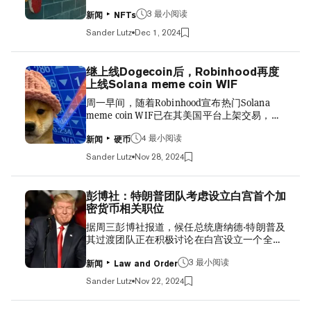
绝大多数项目仅需通过浏览以太坊区块链即可
Coinbase这样的公司渴望建立一个加密监管框
3 最小阅读
访问和查看。 虽然自2020年Art Blocks集体成
架，并且会欢迎旨在根除未来类似FTX事件并
新闻
NFTs
立以来，所有项目都在以太坊上创建，但这些
奖励合规竞争对手的新法律。 “对于FTX的惨
Sander Lutz
Dec 1, 2024
作品一直需要公司提供后端生成器才能在线查
败，似乎会引发我们认为早就该有的一件事
看。 然而，现在，即使是查看和欣赏约90%的
情：关于交易加密资产的明确监管框架，”
Art Blocks作品所需的机制也已在链上配置。
Shirzad告诉Decrypt。 其他行业的不端行为已
继上线Dogecoin后，Robinhood再度
这意味着，只要以太坊区块链存在，这些艺术
经被认为会在华盛顿引发立法改革。像
上线Solana meme coin WIF
作品就可以在线查看，无论Art Blocks作为公
Coinbase这样的公其他行业的不当行为曾促使
周一早间，随着Robinhood宣布热门Solana
司是否继续运营和托管这些作品。 现在可以纯
华盛顿进行立法改革。像Coinbase这样的公司
meme coin WIF已在其美国平台上架交易，
粹在链上查看的绝大多数Art Blocks作品最初
渴望建立一个加密监管框架，并且会欢迎旨在
WIF价值飙升。 WIF从去年此时的一文不值，
是使用两种常用的编程工具之一创建的：p5js
根除未来类似...
4 最小阅读
到如今撰写时市值已超过32.8亿美元，成为了
和threejs。仍然需要第三方协助才能查看的剩
新闻
硬币
2024年最引人注目的meme coin成功案例之
余10%的作品则依赖于其他工具。 Art Blocks
Sander Lutz
Nov 28, 2024
一。该代币现已加入Robinhood Crypto可供交
Acquires NFT Marketplace Sansa 在Art Blocks
易的20种加密代币行列，其中包括市值最大的
成立四周年的博客文章中，公司创始人Erick
meme coin Dogecoin。 Robinhood今日发布此
Calderon称这一成就为“重大飞跃”。 “你不再
彭博社：特朗普团队考虑设立白宫首个加
消息后，WIF价格在几秒钟内立即飙升超过
依赖于Art Blocks或任何其他平台，”Calderon
密货币相关职位
7%，达到3.47美元。随后价格有所回落，至撰
说，“这些作品代表了艺术创作、收藏和保存
据周三彭博社报道，候任总统唐纳德·特朗普及
写时稳定在3.35美元，但过去24小时内仍上涨
方式的根本转变。” Ar...
其过渡团队正在积极讨论在白宫设立一个全职
了7%。 pic.twitter.com/cSApG9S2Wu —
职位，专注于加密货币政策的可能性。 若该职
Robinhood (@RobinhoodApp) November 25,
3 最小阅读
位设立，将成为白宫层面首个专注于加密货币
2024 过去两年里，Robinhood在允许其数百
新闻
Law and Order
的职位。 总统们通常会任命“主管”来关注特定
万以股票为主的零售用户交易哪些加密资产方
Sander Lutz
Nov 22, 2024
的、高优先级的问题，从气候变化到边境安全
面一直持谨慎态度。在美国证券交易委员会
等不一而足。在特朗普的白宫中设立加密货币
（SEC）对提供加密交易的中介机构发起激烈