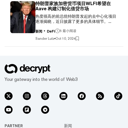
诞，但在如今的加密货币领域却引起了极大的
recent Wired article claiming I'm "in hiding"
特朗普家族加密货币项目WLFI希望在
共鸣。在Meme Coin的狂热中，加密行业长期
was quite the exaggeration...
Aave 构建订制化借贷市场
低迷的热情被重新点燃，但与此同时Meme
https://t.co/pQEtUG9K1H — Peter Todd
热度很高的前总统特朗普发起的去中心化项目
Coin也在用一种近乎于赌博的形式吞噬着整个
(@peterktod...
逐渐揭晓，近日披露了更多的具体细节。
加密市场，而这种赌博通常没有任何技术与使
World Liberty Financial 于本周三向以太坊
用价值的伪装。 上个月，在与另一位加密KOL
5 最小阅读
DeFi 平台 Aave治理论坛提交了提案，内容是
Keyboard Monkey共同主持的播客中，Mondo
新闻
DeFi
关于特朗普和他的商业伙伴将如何构建与发起
开始即兴谈论要创建自己的迷因币。近几个月
Sander Lutz
Oct 10, 2024
WLFI代币. 该项目提议将其借贷市场服务作为
来，受meme启发的加密货币代币已经从一文
Aave上的一个实例进行启动，使用Aave DeFi
不值飙升至数十亿美元的估值。 Ask Rekt
协议作为底层基础设施，来使World Liberty能
Radio Anything! w/ Mando & KBM — Rekt
够运作。作为交换，管理该平台的Aave代币持
Radio Ep. 68 https://t.co/UYGUuhRE0B —
有者组成的AaveDAO将获得World Liberty在
Rekt Radio (@rektradio_...
Avae上的新市场产生的所有协议收入的20%，
以及该项目治理代币WLFI总供应量的7%。 虽
然最初透露出WLFI的属性是“不可转让”，但
Your gateway into the world of Web3
周三的提案指出，用户将可以参与World
Liberty流动性池的奖励而获取代币。如果这些
代币实际上是不可转让的，目前尚不清楚该项
目将如何让AaveDAO托管WLFI代币，然后将
其分发给用户。World Liberty Financial的代表
尚未回复Decrypt的评论请求。 AaveDAO社区
成员现在将讨论该提案，以及是否应该投票允
许特朗普及其合作伙伴在Aave的去中...
PARTNER
新闻