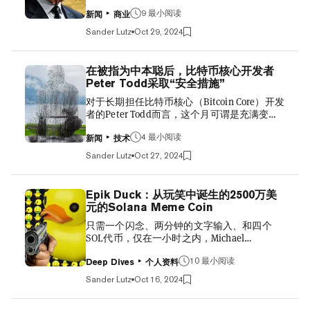
Financial”计划创建并发行自己的稳定币。该
失望的第三季度业绩，未能达到目标，且客户
斯...
9 最小阅读
项目最近在一次首次代币销售中筹集了 1400
活动整体下降。这是为什么呢？ 专家告诉
新闻
商业
万美元。 稳定币是一种加密货币，旨在保持稳
Decrypt，可能有多重因素在起作用——从短期
Sander Lutz
Oct 29, 2024
定的价值，通常与美元挂钩。目前，这种稳定
与选举和监管相关的、可能很快就会解决的焦
币仍在开发中，可能需要一段时间才能推出。
虑，到更关乎加密货币原生公司在越来越多传
一位消息人士表示，World Liberty Financial仍
统金融巨头涌入的行业中的位置等更根本的问
在被指为中本聪后，比特币核心开发者
在确定如何确保这一金融产品的安全性，然后
题。 “这绝对是历史上最悲观的牛市，”
Peter Todd采取“安全措施”
才会将其推向市场。 与此同时，该团队正在同
Ninepoint Partners的数字资产管理董事Alex
对于长期担任比特币核心（Bitcoin Core）开发
时推进World Liberty Financial的主要项目组
Tapscott告诉Decrypt。 虽然关于加密货币涨
者的Peter Todd而言，这个月可谓是充满变
件，包括稳定币，以确保这些功能能够在适当
潮的乐观报道似乎无处不在，但Tapscott表
故，他最近在一部新的HBO 纪录片中被指控为
的时机准备就绪，另一位消息人士表示。
示，这种叙述实际上只适用于比特币，...
4 最小阅读
比特币的匿名创造者中本聪（Satoshi
World Liberty Financial最近的举动预示了其可
新闻
技术
Nakamoto）。 尽管Todd在镜头内外都极力否
能涉足稳定币领域。本月早些时候，该项目宣
Sander Lutz
Oct 27, 2024
认这一指控，但他在周五告诉Decrypt，被公
布，稳定币发行商 Paxos的联合创始人Rich
开贴上拥有价值744亿美元比特币的神秘天才
Teo将担任World Liberty Financial的稳定币和
的标签，迫使他不得不采取进一步措施来保护
支付业务负责人。 Rich Teo未回应 Decrypt 对
Epik Duck：从玩笑中诞生的2500万美
自己。 “我已经采取了一些安全措施，”Todd
此事的置评请求。World Liberty Financial的代
元的Solana Meme Coin
说，“但公开说我具体做了什么并不是个好主
表也拒绝置评。 World Liber...
只需一个闪念、两分钟的文字输入、和四个
意。最好还是让坏人去猜吧。” 然而，这位早
SOL代币，仅在一小时之内，Michael
期的比特币贡献者补充说，他当然没有躲藏起
Anderson就创造出了价值超过2500万美元的金
来，也不像最近一篇《连线》（Wired）文章
10 最小阅读
融资产。 当时“我坐在那里，心想，‘刚刚到底
所暗示的那样。事实上，Todd今天出席了在瑞
Deep Dives
个人资料
发生了什么？’”Anderson告诉Decrypt——他有
士卢加诺举行的比特币会议——会上揭幕了一
Sander Lutz
Oct 16, 2024
个更为人熟知的称号“Mando”。 类似于“Epik
座纪念中本聪的雕像——并表示他计划在未来
Duck”的Solana Meme Coin资产的故事略显荒
几周内在全球另外五个活动中发表演讲。 The