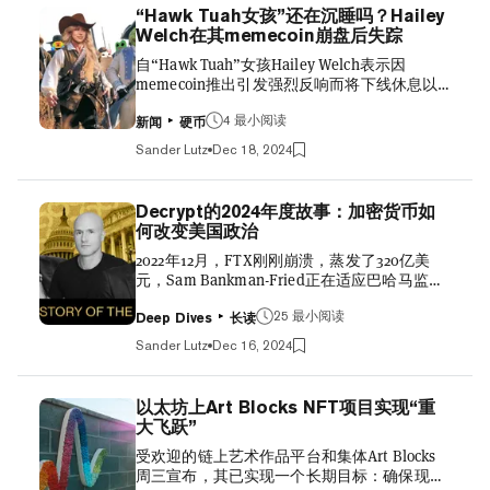
请函于周二开始陆续发出。已确认的出席者包
Crypto Founders Silenced by 'Secret'
“Hawk Tuah女孩”还在沉睡吗？Hailey
括Strategy联合创始人 Michael Saylor、
Debanking? 尽管特朗普行政令的具体细节尚未
Welch在其memecoin崩盘后失踪
Multicoin Capital管理合伙人Kyle Samani以及
最终确定，但一位知情人士告诉Decrypt，它
自“Hawk Tuah”女孩Hailey Welch表示因
Paradigm联合创始人 Matt Huang等人。
可能会对美联储有...
memecoin推出引发强烈反响而将下线休息以
Robinhood首席执行官Vlad Tenev在X平台上发
来，已经过去了13天。然而，随着她的发行合
布了一条含糊其辞的帖子，暗示他将出席，但
4 最小阅读
作伙伴开始互相指责代币灾难性的首发，她是
公司代表并未立即回应Decrypt的置评请求。
新闻
硬币
否会终于醒来？ 本月早些时候，Welch的
Coinbase和Kraken也向Decrypt证实，这两家
Sander Lutz
Dec 18, 2024
HAWK memecoin经历了暴涨暴跌，引发了广
美国加密货币交易所的首席执行官Brian
泛的“rug-pulling”（即项目方在高位抛售，导
Armstrong和 Arjun Sethi将出席周五的峰会。
致代币价格暴跌）和内幕勾结的指控。当时，
与此同时，Ripple的一位发言人拒绝就首席执
Decrypt的2024年度故事：加密货币如
这位网红向愤怒的X Spaces持有者观众表示，
行官Brad Garlinghouse是否收到邀请发表评
何改变美国政治
她要睡觉了，并会“明天见”。 自那以后，
论。 加密货币游说团体区块链协会的首席执行
2022年12月，FTX刚刚崩溃，蒸发了320亿美
Welch在她通常活跃的X、Instagram和TikTok
官Kristi...
元，Sam Bankman-Fried正在适应巴哈马监狱
账号上都没有发布过任何帖子。已经过去了将
病房的生活，而Coinbase首席政策官Faryar
近两周。 但参与HAWK灾难性创建的一个团队
25 最小阅读
Shirzad却感到谨慎乐观。 Shirzad是一位经验
现在终于发声了。
Deep Dives
长读
丰富的D.C.内幕人士，拥有数十年在国会和白
pic.twitter.com/ATPoaKugNZ — Bold
Sander Lutz
Dec 16, 2024
宫内部圣所游走的经验。作为Coinbase在国会
(@boldleonidas) December 15, 2024 OverHere
山的名誉管家，FTX这位同行加密交易所的崩
是一家加密网站，目前仅将HAWK列为其产
溃确实有很多值得他担忧的地方——但在当
品，周一晚间在X上发布了一条标题为“真相”
以太坊上Art Blocks NFT项目实现“重
时，Shirzad的直觉告诉他，这场丑闻可能会带
的帖子，试图澄清该团队在代币问题推出中的
大飞跃”
来一些他们早已认为势在必行的结果：即围绕
角色。 早在12月4日，OverHere曾驳斥了对
受欢迎的链上艺术作品平台和集体Art Blocks
加密资产交易的明确联邦框架。 其他行业的不
HAWK的担忧——该代币因一组相互关联的钱
周三宣布，其已实现一个长期目标：确保现在
当行为曾促使华盛顿进行立法改革。像
包在公众...