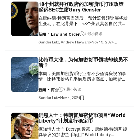
主管，将为数字资产行业带来前所未有的优
诉讼后，Robinhood大幅减少了其加密货币产
18个州就拜登政府的加密货币打压政策
势：有一个专门的对接人与其讨论行业优先事
品，甚至剔除了像Solana这样的行业老牌产
起诉SEC主席Gary Gensler
项，并且这个对接人能持续获得总统的倾听。
品。 直到不到两周前，Robinhood...
在唐纳德·特朗普当选后，预计监管领导层将发
据周三的报道，虽然关于设立该职位的决定尚
生变动，在此背景下，18个州及其各自的共和
未达成，但特朗普团队的成员已与多位行业领
党总检察长，连同去中心化金融（DeFi）教育
袖讨论了这一可能性。 Bitcoin, Tether Bull
4 最小阅读
基金，对证券交易委员会（SEC）及其委员
Howard Lutnick Is Trump's Pick for Commerce
新闻
Law and Order
（包括主席Gary Gensler）提起了诉讼，指控
Chief—Not Treasury 据报道，周二特朗普在佛
Sander Lutz, Andrew Hayward
Nov 15, 2024
SEC对加密行业的打压行为。 周四提交的诉讼
罗里达州棕榈滩的候任总统私人庄园海湖庄园
指出，SEC在监管数字资产方面的做法违反了
会见了前Binance.US首席执行官布莱恩·布鲁克
美国宪法。 “未经国会授权，SEC试图通过一
斯。布鲁克斯曾任货币监理署代理署长，也是
比特币大涨，为何加密货币领域却裁员不
系列针对数字资产行业的执法行动，单方面从
Coinbase的前首席法务官，据传他可能成为美
断？
各州手中夺取监管权，”在肯塔基州联邦法院
国证券交易委员会（SEC）的候选人。 据报
本周，美国加密货币行业有不少值得庆祝的事
提交的诉讼书中称，“SEC对监管管辖权的全面
道，本周早些时候，特朗普还与Coinbase首席
情：比特币价格几乎触及历史高点，加密货币
主张是站不住脚的。” 诉讼进一步指控，在根
执行官布莱恩·阿姆斯特朗进行了...
ETF（在华尔街迎来了新的里程碑，而下周的
斯勒的领导下，SEC在加密货币问题上明知故
7 最小阅读
总统大选无论谁胜选，似乎都将对该生态系统
犯地违背了标准程序，并且该机构故意避免发
新闻
商业
起到提振作用。 然而，你可能没有注意到，对
布任何新的加密规则，以此作为避免其所谓的
Sander Lutz
Nov 4, 2024
于美国顶尖的加密货币雇主来说，这是有史以
“监管圈地”问题的手段。 Who Is Most Likely
来最糟糕的一周之一。周二，以太坊软件巨头
to Replace Gary Gensler After Trump Win? 参
Consensys宣布裁减全球20%的员工。几小时
与此次诉讼的18个州（以肯塔基州为首）已要
消息人士：特朗普加密货币项目“World
后，总部位于纽约的去中心化加密货币交易所
求联邦法官给予宣告性和禁令性救济，即实质
Liberty”计划发行稳定币
DYdX裁减了35%的员工。第二天早上，美国最
上冻结SEC起诉加密公司的能力。 肯塔基州总
据知情人士向 Decrypt 透露，唐纳德·特朗普颇
大的加密货币交易所之一Kraken宣布裁员
检察长拉塞尔·科尔曼以鲜明的党派立场阐述了
具争议的加密货币项目“World Liberty
15%。 在这一周结束时，Coinbase报告了令人
此次诉讼。 他在一份声明中表示：“拜登-哈里