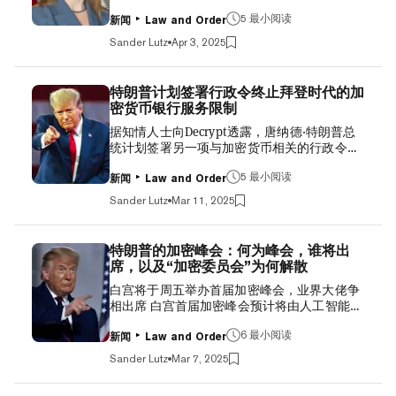
Cats》（Stoner Cats）这样使用非同质化代币
程中，委员会中微弱的共和党多数派以口头表
5 最小阅读
（NFT）作为融资机制来资助其工作的加密货
决的方式否决了每一项修正案。 共和党领导层
新闻
Law and Order
币项目应该免于证券监管，并可能很快会从这
则反驳了这些提案，他们认为《稳定币法案》
Sander Lutz
Apr 3, 2025
一有权力的监管机构那里获得明确指示。 在周
目前要求所有发行方遵守相同的规则，而将某
五下午美国证券交易委员会首次举行的加密货
些发行方排除在外——即使是现任总统本人——
币圆桌会议后台，Peirce（在Gary Gensler辞职
将会抑制市场竞争。该法案将制定一套规则，
特朗普计划签署行政令终止拜登时代的加
后，她与代理主席Mark Uyeda一起领导美国证
涉及遵守反洗钱法律和储备审计等方面，所有
密货币银行服务限制
券交易委员会的工作）告诉Decrypt，她对昨
稳定币发行方都必须遵守这些规则才能在美国
据知情人士向Decrypt透露，唐纳德·特朗普总
天该机构发表的一份声明所获得的积极反馈感
市场运营。 “我们在这里并不是要挑选赢家和
统计划签署另一项与加密货币相关的行政令，
到鼓舞，该声明宣布工作量证明加密货币挖矿
输家，”委员会主席French Hill（共和党，阿肯
旨在针对乔·拜登政府的反加密货币政策，这些
不属于其证券定义范围。Peirce表示，NFT可
色州）表示。“如果你不想使用...
5 最小阅读
政策使得加密货币公司难以获得银行服务。 该
能是该机构接下来将通过类似豁免声明来处理
新闻
Law and Order
行政令可能会明确撤销与“扼制行动2.0”相关的
的资产类别。 “我们也可以对NFT这样做，”
Sander Lutz
Mar 11, 2025
规则和监管举措。据称，“扼制行动2.0”是拜登
Peirce说。“如果我们能为[NFT发行方]提供一
政府的一项计划，旨在拒绝为加密货币公司和
些框架或一些标志来参考，我认为这将非常有
高管提供银行服务。 当被问及此事时，白宫数
帮助。” NFT是存在于以太坊和Solana等区块
特朗普的加密峰会：何为峰会，谁将出
字资产总统工作组的执行主任Bo Hines证实了
链网络上的数字代币。它们通常与数字艺术相
席，以及“加密委员会”为何解散
正在制定行政措施，但不愿详述。“我认为，
关联，并在二级市场作为可交易资产进行买
白宫将于周五举办首届加密峰会，业界大佬争
业界可以期待在不久的将来会有所行动，”
卖。NFT市场在2021年末达到巅峰，在狂热高
相出席 白宫首届加密峰会预计将由人工智能和
Hines告诉Decrypt。 Hines还重申，特朗普政
峰期飙升至250亿美元，有进取心的加密货币
加密货币负责人 David Sacks主持，并实质上
府致力于终止与“扼制行动2.0”相关的所有做
企...
6 最小阅读
取代唐纳德·特朗普总统曾承诺建立的“加密委
法。这一短语由Castle Island Ventures合伙人
新闻
Law and Order
员会”。据知情人士向Decrypt透露，由于加密
Nic Carter创造，借鉴了Barack Obama时代的
Sander Lutz
Mar 7, 2025
货币行业内部争斗可能损害政治善意，政府最
“扼制行动”，该行动针对的是发薪日贷款机构
近几周已悄然放弃了这一计划。 峰会的正式邀
和枪支经销商。 Operation Choke Point 2.0: