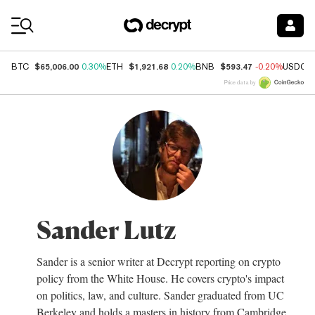
Coin Prices
$65,006.00
$1,921.68
$593.47
BTC
0.30%
ETH
0.20%
BNB
-0.20%
USDC
Price data by
Sander Lutz
Sander is a senior writer at Decrypt reporting on crypto
policy from the White House. He covers crypto's impact
on politics, law, and culture. Sander graduated from UC
Berkeley and holds a masters in history from Cambridge.