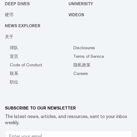
DEEP DIVES
UNIVERSITY
硬币
VIDEOS
NEWS EXPLORER
关于
球队
Disclosures
宣言
Terms of Service
Code of Conduct
隐私政策
联系
Careers
职位
SUBSCRIBE TO OUR NEWSLETTER
The latest news, articles, and resources, sent to your inbox
weekly.