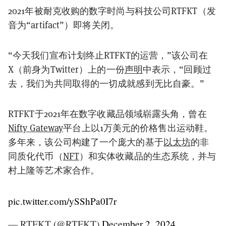
2021年被耐克收购的数字时尚与科技公司RTFKT（发
音为“artifact”）即将关闭。
“今天我们宣布计划终止RTFKT的运营，”该公司在
X（前身为Twitter）上的一份
声明
中表示，“回顾过
去，我们为共同取得的一切成就感到无比自豪。”
RTFKT于2021年在数字收藏品领域崭露头角，曾在
Nifty Gateway
平台上以1万美元的价格售出运动鞋。
多年来，该公司构建了一个庞大的基于
以太坊
的非
同质化代币（
NFT
）和实体收藏品的生态系统，并与
村上隆等艺术家合作。
pic.twitter.com/ySShPa0I7r
— RTFKT (@RTFKT)
December 2, 2024