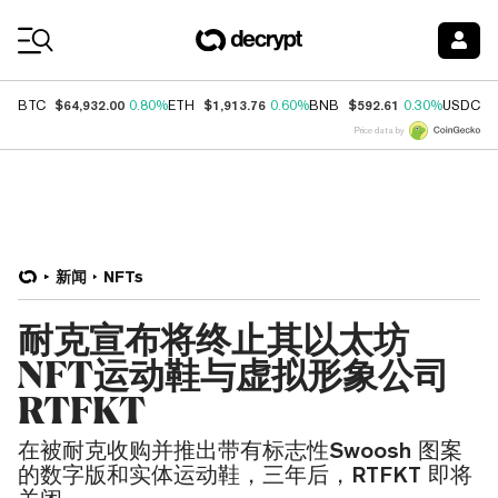
Coin Prices
$64,932.00
$1,913.76
$592.61
$
BTC
0.80%
ETH
0.60%
BNB
0.30%
USDC
Price data by
新闻
NFTs
耐克宣布将终止其以太坊
NFT运动鞋与虚拟形象公司
RTFKT
在被耐克收购并推出带有标志性Swoosh 图案
的数字版和实体运动鞋，三年后，RTFKT 即将