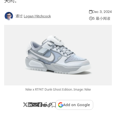
关闭。
Dec 3, 2024
通过
Logan Hitchcock
5 最小阅读
Nike x RTFKT Dunk Ghost Edition. Image: Nike
Add on Google