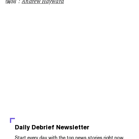
编辑：
Andrew Hayward
Daily Debrief
Newsletter
Start every day with the top news stories right now,