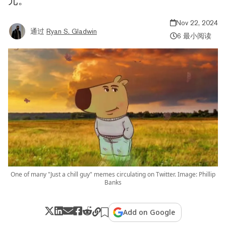
元。
Nov 22, 2024
通过
Ryan S. Gladwin
6 最小阅读
One of many "Just a chill guy" memes circulating on Twitter. Image: Phillip
Banks
Add on Google