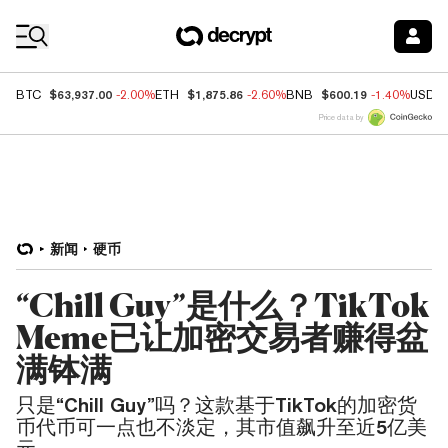
Coin Prices
$63,937.00
$1,875.86
$600.19
BTC
-2.00%
ETH
-2.60%
BNB
-1.40%
USDC
Price data by
新闻
硬币
“Chill Guy”是什么？TikTok
Meme已让加密交易者赚得盆
满钵满
只是“Chill Guy”吗？这款基于TikTok的加密货
币代币可一点也不淡定，其市值飙升至近5亿美