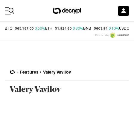
Coin Prices
$65,187.00
$1,924.60
$603.94
$
BTC
0.50%
ETH
0.30%
BNB
0.10%
USDC
Price data by
Features
Valery Vavilov
Valery Vavilov