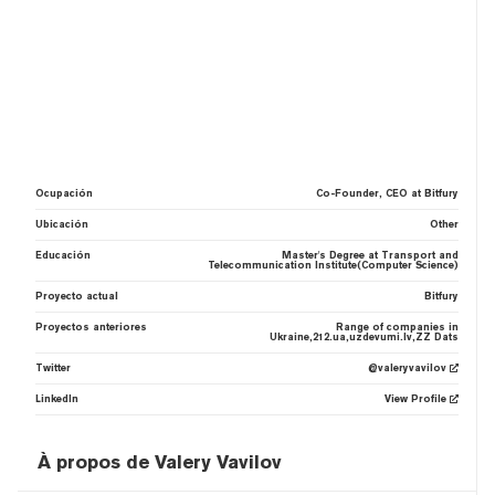
Ocupación
Co-Founder, CEO at Bitfury
Ubicación
Other
Educación
Master's Degree at Transport and
Telecommunication Institute(Computer Science)
Proyecto actual
Bitfury
Proyectos anteriores
Range of companies in
Ukraine,212.ua,uzdevumi.lv,ZZ Dats
Twitter
@valeryvavilov
LinkedIn
View Profile
À propos de Valery Vavilov