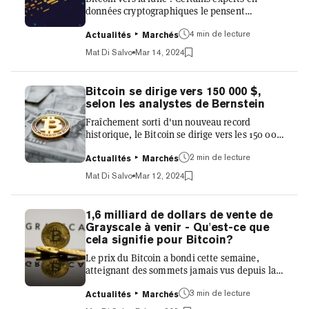
données cryptographiques le pensent
certainement. Le prix du Bitcoin est
actuellement à 72 880 $, selon les données de
4 min de lecture
Actualités
Marchés
CoinGecko. Plus tôt mercredi, il a atteint un
Mat Di Salvo
Mar 14, 2024
nouveau prix record de plus de 73 600 $ par
pièce, poursuivant une récente série de
hausses. Les nouveaux sommets sont dus au
Bitcoin se dirige vers 150 000 $,
succès continu des fonds négociés en bourse
selon les analystes de Bernstein
(ETF) BTC au comptant, qui reçoivent des
Fraîchement sorti d'un nouveau record
afflux records en raison de la demande
historique, le Bitcoin se dirige vers les 150 000
croissante des investisseurs traditionne...
$ par pièce, selon la firme d'investissement
mondiale AllianceBernstein. Dans une note
2 min de lecture
Actualités
Marchés
publiée lundi, la firme a déclaré que le volume
Mat Di Salvo
Mar 12, 2024
massif de liquidités affluant dans les fonds
négociés en bourse nouvellement approuvés
garantira que la valeur du Bitcoin continuera
1,6 milliard de dollars de vente de
de monter. La firme a prédit l'année dernière
Grayscale à venir - Qu'est-ce que
que le Bitcoin atteindrait 150 000 $ d'ici 2025.
cela signifie pour Bitcoin?
Maintenant, elle estime que l'atteinte de ce
Le prix du Bitcoin a bondi cette semaine,
ja...
atteignant des sommets jamais vus depuis la
hausse de 2021. Mais est-ce que cela va durer ?
La nouvelle a été annoncée qu'un juge
3 min de lecture
Actualités
Marchés
américain de la faillite a accordé à Genesis, un