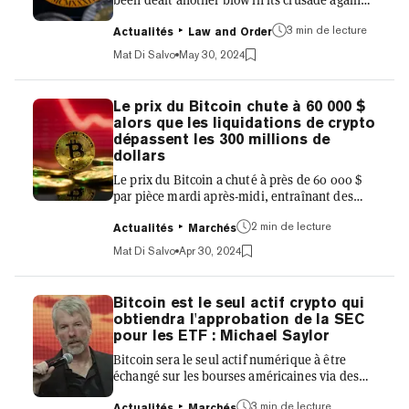
crypto after a judge ordered the regulator to
pay $1.8 million following its failed lawsuit
3 min de lecture
Actualités
Law and Order
against DEBT Box. Last year, the SEC alleged
Mat Di Salvo
May 30, 2024
that crypto mining firm DEBT Box “lied to
investors” in a “fraudulent scheme” where it
raised $50 million in Bitcoin and Ethereum.
Le prix du Bitcoin chute à 60 000 $
Yesterday, Utah District Court Judge Robert
alors que les liquidations de crypto
Shelby ruled that the case was a dud and that
dépassent les 300 millions de
the regulator would have to cough up cash to
dollars
cover...
Le prix du Bitcoin a chuté à près de 60 000 $
par pièce mardi après-midi, entraînant des
liquidations pour les positions de ceux qui
pariaient sur la hausse du prix de l'actif. Les
2 min de lecture
Actualités
Marchés
données de CoinGlass montrent que, au cours
Mat Di Salvo
Apr 30, 2024
des dernières 24 heures, plus de 261 millions
de dollars de positions longues pour toutes les
cryptomonnaies ont été liquidés. En incluant
Bitcoin est le seul actif crypto qui
les positions courtes, les liquidations totales
obtiendra l'approbation de la SEC
s'élèvent à plus de 324 millions de dollars. Au
pour les ETF : Michael Saylor
cours des quatre dernières heures seulem...
Bitcoin sera le seul actif numérique à être
échangé sur les bourses américaines via des
fonds négociés en bourse (ETF), selon le
fondateur de la société de logiciels
3 min de lecture
Actualités
Marchés