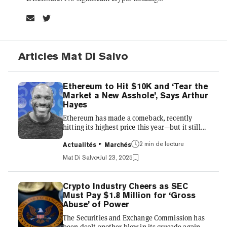
Articles Mat Di Salvo
Ethereum to Hit $10K and ‘Tear the
Market a New Asshole’, Says Arthur
Hayes
Ethereum has made a comeback, recently
hitting its highest price this year—but it still
has plenty of room to run, according to crypto
mogul Arthur Hayes. In a new blog post by the
2 min de lecture
Actualités
Marchés
co-founder and former chief of crypto exchange
Mat Di Salvo
Jul 23, 2025
BitMEX, Hayes argues that the second biggest
digital coin by market cap could reach $10,000
by the end of the year. That's more than
Crypto Industry Cheers as SEC
double the coin's all-time high price. ETH was
Must Pay $1.8 Million for ‘Gross
recently trading for $3,590 per coin, according
Abuse’ of Power
to CoinGecko, down slightly after hitting t...
The Securities and Exchange Commission has
been dealt another blow in its crusade against