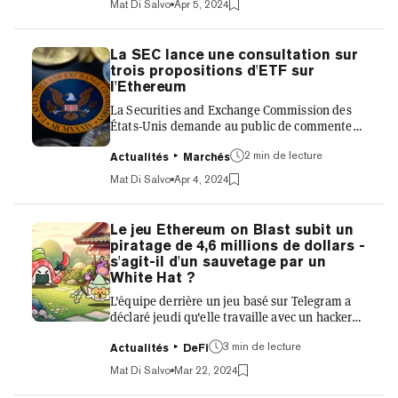
Mat Di Salvo
Apr 5, 2024
concurrent. Y a-t-il une fin en vue ? Et
Grayscale va-t-il s'en sortir ? Après sa
conversion d'un fonds essentiellement fermé
La SEC lance une consultation sur
en un échange négocié en bourse (ETF) Bitcoin
trois propositions d'ETF sur
spot en janvier, les investisseurs ont appuyé
l'Ethereum
sur le bouton de rachat - et rapidement.
La Securities and Exchange Commission des
Tellement rapidement que GBTC a connu les...
États-Unis demande au public de commenter
trois propositions de échange-traded funds
(ETF) Ethereum - le dernier mouvement du
2 min de lecture
Actualités
Marchés
régulateur pour les produits d'investissement
Mat Di Salvo
Apr 4, 2024
tant attendus. Après avoir émis une série de
retards dans sa prise de décision sur les ETF
Ethereum au comptant, le principal régulateur
Le jeu Ethereum on Blast subit un
de Wall Street a déclaré mardi que Grayscale
piratage de 4,6 millions de dollars -
Investments, Fidelity et Bitwise sont
s'agit-il d'un sauvetage par un
désormais soumis à une période de
White Hat ?
commentaires de trois semaines....
L'équipe derrière un jeu basé sur Telegram a
déclaré jeudi qu'elle travaille avec un hacker
white hat pour restituer des fonds aux
utilisateurs après que des tokens d'une valeur
3 min de lecture
Actualités
DeFi
de 4,6 millions de dollars ont été volés en
Mat Di Salvo
Mar 22, 2024
raison d'une faille. Le hacker a attaqué le jeu
nouvellement lancé Super Sushi Samurai, qui