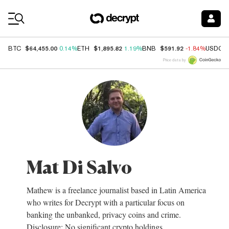
Coin Prices
$64,455.00
$1,895.82
$591.92
BTC
0.14%
ETH
1.19%
BNB
-1.84%
USDC
Price data by
Mat Di Salvo
Mathew is a freelance journalist based in Latin America
who writes for Decrypt with a particular focus on
banking the unbanked, privacy coins and crime.
Disclosure: No significant crypto holdings.