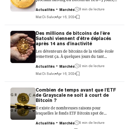
selon notre outil de compte à rebours pour le
halving du Bitcoin. À moins que vous ne
3 min de lecture
Actualités
Marchés
suiviez de près le Bitcoin depuis ses débuts,
Mat Di Salvo
Apr 16, 2024
vous pourriez être confus quant à ce qui se
passe exactement. L'halving de cette année
est différent d'au moins un point de vue—plus
Des millions de bitcoins de l'ère
de gens en parlent que lors des événements
Satoshi viennent d'être déplacés
précédents. Sans entrer dans les détails
après 14 ans d'inactivité
techniques, voici ce que vous devez savoir.
Les détenteurs de bitcoins de la vieille école
Qu'est-ce que le halv...
remettent ça. À quelques jours du tant
attendue Bitcoin Halving, un portefeuille
détenant une partie de la crypto-monnaie
2 min de lecture
Actualités
Marchés
minée à l'époque où le pseudo-créateur
Mat Di Salvo
Apr 16, 2024
Satoshi Nakamoto était encore actif a
finalement déplacé sa réserve pour la
première fois après 14 ans. Les données
Combien de temps avant que l'ETF
montrent que le portefeuille a déplacé 50 BTC,
de Grayscale ne soit à court de
qui valent aujourd'hui 3,2 millions de dollars.
Bitcoin ?
Une grande partie de cette somme a été
Il existe de nombreuses raisons pour
transférée vers une adresse Coinbase. Les...
lesquelles le fonds ETF Bitcoin spot de
Grayscale perd de l'argent alors que les
investisseurs se précipitent vers la sortie,
5 min de lecture
Actualités
Marchés
souvent pour sauter dans un produit