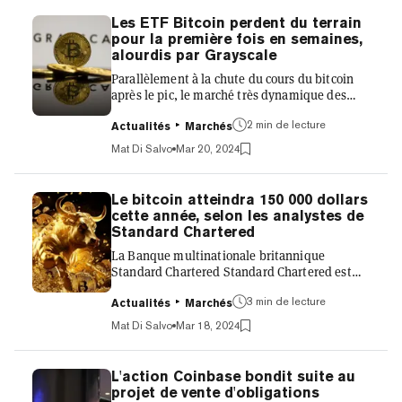
a émis ses tokens sur le réseau de mise à
Les ETF Bitcoin perdent du terrain
l'échelle Ethereum Blast. Le prix de son token
pour la première fois en semaines,
natif, SSS, a chuté à une fraction minuscule
alourdis par Grayscale
d'un centime sur les rapports du piratage, qui
Parallèlement à la chute du cours du bitcoin
a exp...
après le pic, le marché très dynamique des
ETF sur le bitcoin se refroidit apparemment lui
aussi. Le Bitcoin est actuellement échangé
2 min de lecture
Actualités
Marchés
bien en dessous de son record historique de
Mat Di Salvo
Mar 20, 2024
2021 de 69 044 $ malgré avoir dépassé la
capitalisation boursière de l'argent et avoir
grimpé à de nouveaux sommets au-dessus de
Le bitcoin atteindra 150 000 dollars
73 000 $ par pièce la semaine dernière. Une
cette année, selon les analystes de
raison ? Les énormes montants de capital qui
Standard Chartered
continuent de sortir du Trust Bitcoin de
La Banque multinationale britannique
Grayscale (GBTC)....
Standard Chartered Standard Chartered est
encore plus optimiste sur Bitcoin—et prédit
maintenant que la plus grande cryptomonnaie
3 min de lecture
Actualités
Marchés
atteindra un prix de 150 000 $ cette année.
Mat Di Salvo
Mar 18, 2024
Dans une note de recherche publiée lundi, les
analystes de la banque ont ajouté que si les
flux des fonds négociés en bourse (ETF)
L'action Coinbase bondit suite au
continuent de croître, alors la monnaie
projet de vente d'obligations
numérique pourrait atteindre 250 000 $ en