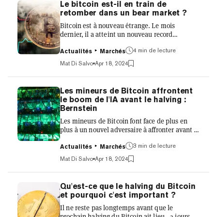
Le bitcoin est-il en train de
américaine affirme que ce n'est pas si simple.
retomber dans un bear market ?
Dans une note de jeudi citée par Bloomberg,
Bitcoin est à nouveau étrange. Le mois
les analystes de JP Morgan ont déclaré que le
dernier, il a atteint un nouveau record
plus ancien et le plus...
historique de près de 74 000 $ par pièce.
Maintenant, après avoir fortement chuté, la
4 min de lecture
Actualités
Marchés
plus grande cryptomonnaie se échange à 61
Mat Di Salvo
Apr 18, 2024
655 $. Une définition d'un marché baissier est
un actif dont le prix est inférieur de 20 % à son
plus haut récent. Les données de CoinGecko
Les mineurs de Bitcoin affrontent
montrent que le BTC est actuellement à plus
le boom de l'IA avant le halving :
de 18 % en dessous du nouveau sommet
Bernstein
atteint en mars. Est-ce que cela signifie que
Les mineurs de Bitcoin font face de plus en
nous nous dirigeons vers...
plus à un nouvel adversaire à affronter avant le
halving de cette semaine : le boom de l'IA.
Les analystes de la société d'investissement
3 min de lecture
Actualités
Marchés
AllianceBernstein, Gautam Chhugani et
Mat Di Salvo
Apr 18, 2024
Mahika Sapra, ont déclaré que les mineurs
rivalisent désormais avec les centres de
données d'IA dans des endroits comme le
Qu'est-ce que le halving du Bitcoin
Texas. Les mineurs de Bitcoin sont en grande
et pourquoi c'est important ?
partie des opérations centralisées qui créent
Il ne reste pas longtemps avant que le
de nouvelles pièces numériques. Pour ce faire,
prochain halving du Bitcoin ait lieu—3 jours,
explique un rappo...