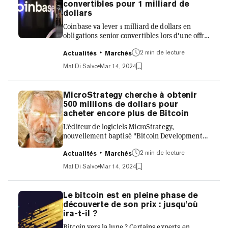
convertibles pour 1 milliard de
2025. Les analystes de Standard Chartered ont
dollars
déclaré l'année dernière à la...
Coinbase va lever 1 milliard de dollars en
obligations senior convertibles lors d'une offre
privée, a annoncé le échange de crypto-
monnaie de premier plan mardi. L'action de
2 min de lecture
Actualités
Marchés
Coinbase - qui se négocie sous le symbole
Mat Di Salvo
Mar 14, 2024
COIN sur le Nasdaq - est en hausse de 3%
aujourd'hui, cotée à 263,86 $, selon les
données du Nasdaq. Elle a clôturé à 256 $
MicroStrategy cherche à obtenir
mardi et a dépassé les 268 $ mercredi matin
500 millions de dollars pour
avant de se stabiliser au prix actuel. Au cours
acheter encore plus de Bitcoin
du dernier mois, COIN a augmenté de près de
L'éditeur de logiciels MicroStrategy,
90%. COIN a atteint son...
nouvellement baptisé "Bitcoin Development
Company", a annoncé un nouveau projet de
vente privée visant à racheter encore plus de
2 min de lecture
Actualités
Marchés
Bitcoin. Dans un communiqué publié
Mat Di Salvo
Mar 14, 2024
mercredi, la société a déclaré qu'elle prévoit
d'offrir 500 millions de dollars de billets de
créance senior convertibles à des acheteurs
Le bitcoin est en pleine phase de
institutionnels, échéance en 2031, afin que la
découverte de son prix : jusqu'où
société puisse acheter des cryptomonnaies
ira-t-il ?
supplémentaires. La semaine dernière, la
Bitcoin vers la lune ? Certains experts en
société a annoncé qu'elle offr...