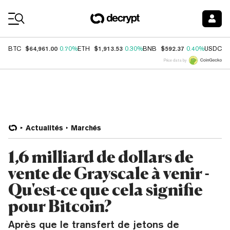
Coin Prices
$64,961.00
$1,913.53
$592.37
$
BTC
0.70%
ETH
0.30%
BNB
0.40%
USDC
Price data by
Actualités
Marchés
1,6 milliard de dollars de
vente de Grayscale à venir -
Qu'est-ce que cela signifie
pour Bitcoin?
Après que le transfert de jetons de