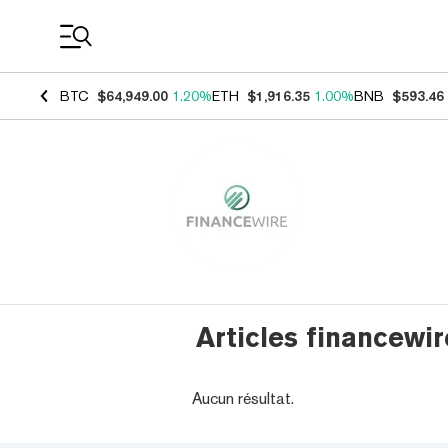
Coin Prices
BTC
$64,949.00
1.20%
ETH
$1,916.35
1.00%
BNB
$593.46
Articles financewir
Aucun résultat.