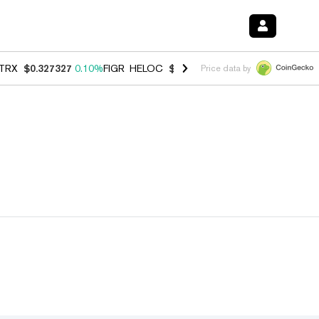
TRX
$0.327327
0.10%
FIGR_HELOC
$1.007
-1.20%
HYPE
$54.42
-1.
Price data by