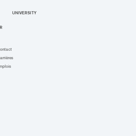
UNIVERSITY
R
ontact
arrières
mplois