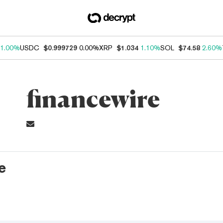
1.00%
USDC
$0.999729
0.00%
XRP
$1.034
1.10%
SOL
$74.58
2.60%
financewire
e