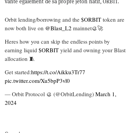
vante également de sa propre jeton natif, ORBIT.
Orbit lending/borrowing and the
$ORBIT
token are
now both live on
@Blast_L2
mainnet🥮🚀
Heres how you can skip the endless points by
earning liquid
$ORBIT
yield and owning your Blast
allocation 🧵
Get started:
https://t.co/Aikku3Tr77
pic.twitter.com/Xu5bpP3vl0
— Orbit Protocol 🥮 (@OrbitLending)
March 1,
2024