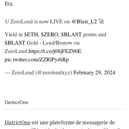
Era.
1/ ZeroLend is now LIVE on
@Blast_L2
🚀
Yield in
$ETH
,
$ZERO
,
$BLAST
points and
$BLAST
Gold - Lend/Borrow on
ZeroLend.
https://t.co/j08jFEZ96E
pic.twitter.com/ZZRlPyrhRp
— ZeroLend (@zerolendxyz)
February 29, 2024
DistrictOne
DistrictOne
est une plateforme de messagerie de