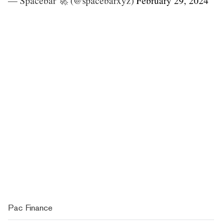
— Spacebar 🚀 (@spacebarxyz)
February 29, 2024
Pac Finance