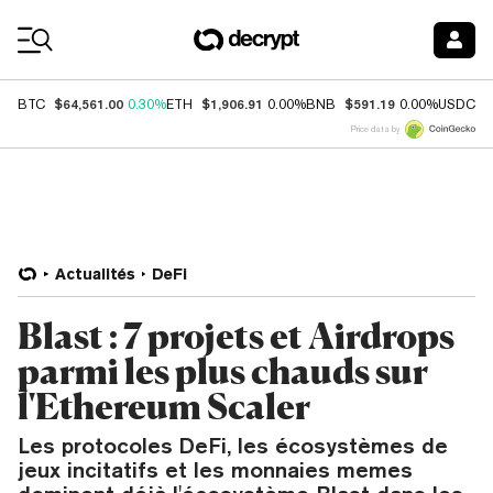
Coin Prices
$64,561.00
$1,906.91
$591.19
$
BTC
0.30%
ETH
0.00%
BNB
0.00%
USDC
Price data by
Actualités
DeFi
Blast : 7 projets et Airdrops
parmi les plus chauds sur
l'Ethereum Scaler
Les protocoles DeFi, les écosystèmes de
jeux incitatifs et les monnaies memes