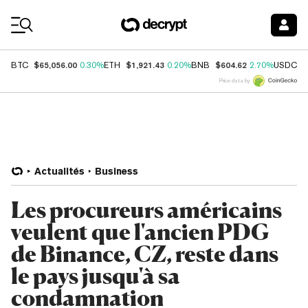
Coin Prices
$65,056.00
$1,921.43
$604.62
$
BTC
0.30%
ETH
0.20%
BNB
2.70%
USDC
Price data by
Actualités
Business
Les procureurs américains
veulent que l'ancien PDG
de Binance, CZ, reste dans
le pays jusqu'à sa
condamnation