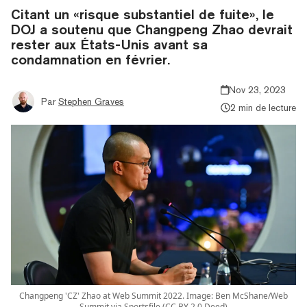
Citant un «risque substantiel de fuite», le
DOJ a soutenu que Changpeng Zhao devrait
rester aux États-Unis avant sa
condamnation en février.
Nov 23, 2023
Par
Stephen Graves
2 min de lecture
Changpeng 'CZ' Zhao at Web Summit 2022. Image: Ben McShane/Web
Summit via Sportsfile (CC BY 2.0 Deed)