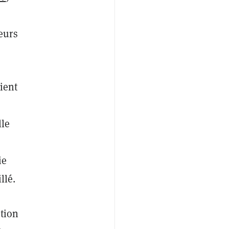
eurs
ient
lle
ie
llé.
tion