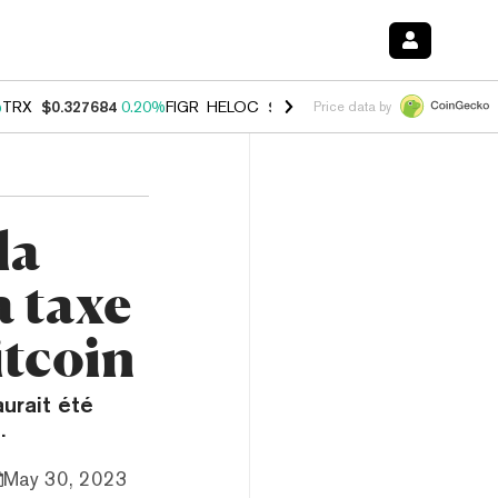
%
TRX
$0.327684
0.20%
FIGR_HELOC
$1.023
0.20%
HYPE
$54.17
-3.
Price data by
la
a taxe
itcoin
urait été
.
May 30, 2023