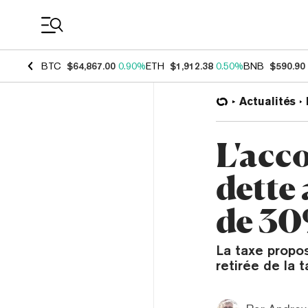
Coin Prices
BTC
$64,867.00
0.90%
ETH
$1,912.38
0.50%
BNB
$590.90
Actualités
L'acco
dette
de 30
La taxe propos
retirée de la 