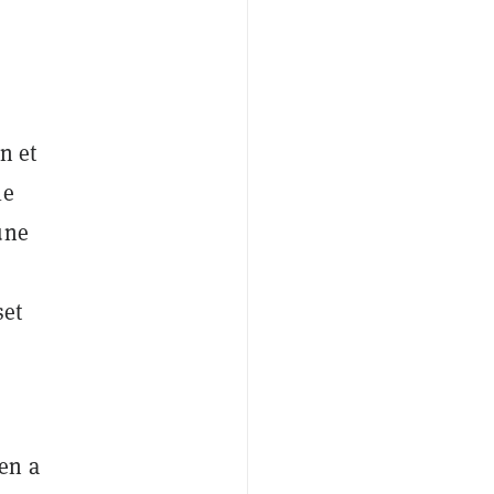
n et
le
une
set
en a