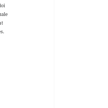
loi
nale
nt
s.