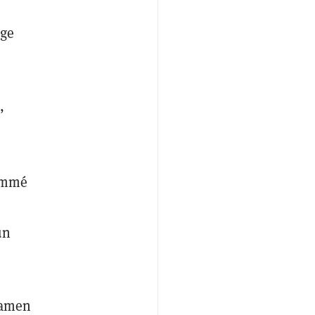
age
,
ommé
un
examen