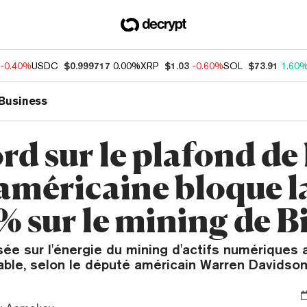
-0.40%
USDC
$0.999717
0.00%
XRP
$1.03
-0.60%
SOL
$73.91
1.60
Business
rd sur le plafond de 
 américaine bloque l
% sur le mining de B
ée sur l'énergie du mining d'actifs numériques a
table, selon le député américain Warren Davidson