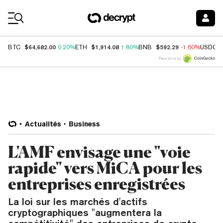
Coin Prices
$64,682.00
$1,914.08
$592.29
BTC
0.20%
ETH
1.80%
BNB
-1.60%
USDC
Price data by
Actualités
Business
L'AMF envisage une "voie
rapide" vers MiCA pour les
entreprises enregistrées
La loi sur les marchés d'actifs
cryptographiques "augmentera la