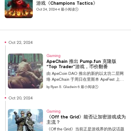
游戏《Champions Tactics》
Oct 24, 2024
·
4 最小阅读
Oct 22, 2024
Gaming
ApeChain 推出 Pump.fun 克隆版
“Top Trader”游戏，币价翻番
由 ApeCoin DAO 推出的新的以太坊二层网
络 ApeChain 于周日在里斯本 ApeFest 上
线，导致 APE 币价翻倍。备受期待的无聊猿
by
Ryan S. Gladwin
·
5 最小阅读
游艇俱乐部关联网络主网上线，同时推出了
多款应用和游戏，包括迷因币发射平台、杠
Oct 20, 2024
杆交易模拟器和其他游戏。 今年早些时候，
超过一半的 ApeCoin DAO 投票权用于选择
Gaming
Arbitrum 技术来支持新的扩容网络，击败了
《Off the Grid》能否让加密游戏成为
Polygon 和 zkSync 等其他以太坊扩容方案。
主流？
此前，无聊猿创作者 Yuga Labs 曾公开建议
《Off the Grid》当前正是游戏界的热议话题