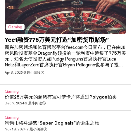
Gaming
Yeet融资775万美元打造“加密货币赌场”
新兴加密赌场和体育博彩平台Yeet.com今日宣布，已在由加
密风险投资基金Dragonfly领投的一轮融资中筹集了775万美
元，知名天使投资人如Pudgy Penguins首席执行官Luca
Netz和LayerZero首席执行官Bryan Pellegrino也参与了投
资。 该公司由知名的匿名加密货币人物Mando和Keyboard
Apr 3, 2025
·
6 最小阅读
Monkey，以及职业扑克玩家Ben Lamb共同创立，旨在凭借
其创始人的专业知识和在该领域的声誉，与加密货币原生用
户建立紧密联系。 （免责声明：Mando是Decrypt母公司
Gaming
DASTAN的投资者。DASTAN总裁Farokh Sarmad也是Yeet
价值25万美元的超稀有宝可梦卡片将通过Polygon拍卖
的投资者。） Mando告诉Decrypt：“Yeet的口号是‘加密货币
Dec 7, 2024
·
3 最小阅读
的赌场’，意味着它是由加密货币爱好者为加密货币爱好者
打造的。”他说：“我们使用加密货币作为支付渠道，但远不
止于此——我们的品牌、团队，甚至游戏本身都深深植根于
Gaming
狗狗币格斗游戏“Super Doginals”的诞生之旅
加密文化之中。” 该赌博平台将提供多种传统赌场游戏，如
二十一点和轮盘赌，以及全新的、以加密货币为中心的游
Nov 18, 2024
·
7 最小阅读