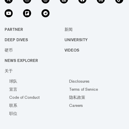
来说，这可能是一款游戏，能帮助吸引用户
参与项目，然后再将他们引导至核心体验；
或者，它也可能只是一个聊天工具，帮助教
育用户如何使用该项目。 在很多方面，这种
情况已经在发生。例如，PiP World是一个教
PARTNER
新闻
育游戏生态系统，它创建了一款点击即可赚
钱的Telegram游戏，以吸引用户参与其核心
DEEP DIVES
UNIVERSITY
体验。其Telegram公告频道现在有近37万名
月度用户，这些用户可以被引导至其他产
硬币
VIDEOS
品。 'Gold Rush' Tel...
NEWS EXPLORER
关于
球队
Disclosures
宣言
Terms of Service
Code of Conduct
隐私政策
联系
Careers
职位