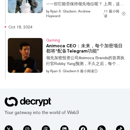
DAO 推出自己的链，以避免以太坊主网费用
——但它能否保持领先地位呢？ 上周，这款
飙升。 八个月后，ApeChain 终于上线，支
大逃杀游戏（以抢先体验版推出）迅速成为
by
Ryan S. Gladwin, Andrew
11 最小阅
持抽象账户创建、燃料赞助交易，并首次使
·
Epic Games Store上最受欢迎的免费游戏，
Hayward
读
用 LayerZero 的 Omnichain Fungible
有148,000名观众在Twitch上观看无数主播玩
Token（OFT）标准，该标准允许代币在多
Oct 18, 2024
这款游戏。该游戏由Gunzilla Games开发，
个区块链之间发送。 How Arbitrum Won
玩家将被投入到一个类似真人秀的在线射击
Over ApeCoin DAO—And Why Yuga Labs Is
体验中，并配备能赋予他们强大能力的机械
Gaming
All for the ‘ApeChain’ ApeChain 原生货币
四肢。 然而，许多玩家并不知道，《Off the
Animoca CEO：未来，每个加密项目
ApeCoin 在上线后价格翻倍，从约 0.75 美
Grid》实际上是一款基于Avalanche的加密游
都将“配备Telegram功能”
元跃升至周一早些时候的最高点...
戏。在其目前的抢先体验状态下，加密元素
领先加密投资公司Animoca Brands的首席执
尚未完全实现——但游戏的GUN代币正在开
行官Robby Yung预测，不久之后，每个
发中，并且有计划将游戏内物品铸造为NFTs
Web3项目都将配备Telegram体验。这一预
by
Ryan S. Gladwin
·
5 最小阅读
并在市场上交易。 当然，在Decrypt的GG这
测源于今年Telegram游戏的爆发，像
里，我们非常关注加密游戏领域。我们的主
《Hamster Kombat》这样的加密项目吸引了
编Andrew Haywa和记者Ryan S. Gladwin坐
超过3亿用户，Yung认为这标志着大规模采
下来聊了聊《Off the Grid》的初步影响、它
用的开始。 “任何拥有Web3应用的人都会制
如何影响未来的游戏世界，以及它是否能保
定Telegram用户引导策略，因为它代表了分
持这种热度。 5 Viral 'Off the Grid' Clips That
销、广告和营销的载体。它是用户获取漏斗
Show Why It's Such a Hit With Gamers
的顶端，”Yung在伦敦的Zebu Live活动上告
Your gateway into the world of Web3
Ryan：在我评审...
诉Decrypt。“从DeFi到游戏，无论其核心体
验在哪里，都将配备Telegram功能。” 他补
充说，这可能以多种形式出现，对于一些人