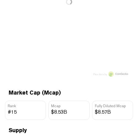
Price data by
Market Cap (Mcap)
Rank
Mcap
Fully Diluted Mcap
#15
$8.53B
$8.57B
Supply