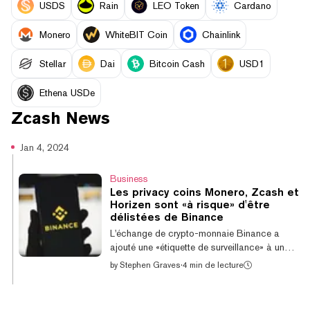
USDS
Rain
LEO Token
Cardano
Monero
WhiteBIT Coin
Chainlink
Stellar
Dai
Bitcoin Cash
USD1
Ethena USDe
Zcash
News
Jan 4, 2024
Business
Les privacy coins Monero, Zcash et
Horizen sont «à risque» d'être
délistées de Binance
L'échange de crypto-monnaie Binance a
ajouté une «étiquette de surveillance» à une
liste de cryptomonnaies, y compris les coins
by
Stephen Graves
·
4 min de lecture
axés sur la confidentialité Monero (XMR),
Zcash (ZEC), Horizen (ZEN) et Firo (FIRO).
Dans une annonce, Binance a déclaré que