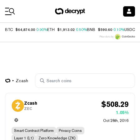
Coin Prices
$64,874.00
$1,913.02
$590.60
$
BTC
0.90%
ETH
0.50%
BNB
0.10%
USDC
Price data by
Zcash
$
508.29
Zcash
ZEC
1.05%
Oct 28th, 2016
Smart Contract Platform
Privacy Coins
Layer 1 (L1)
Zero Knowledge (ZK)