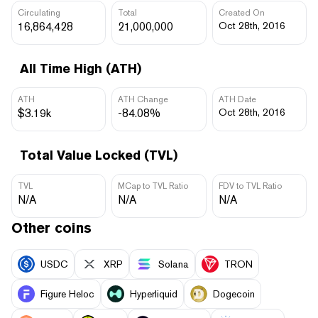
Circulating
Total
Created On
16,864,428
21,000,000
Oct 28th, 2016
All Time High (ATH)
ATH
ATH Change
ATH Date
$3.19k
-84.08%
Oct 28th, 2016
Total Value Locked (TVL)
TVL
MCap to TVL Ratio
FDV to TVL Ratio
N/A
N/A
N/A
Other coins
USDC
XRP
Solana
TRON
Figure Heloc
Hyperliquid
Dogecoin