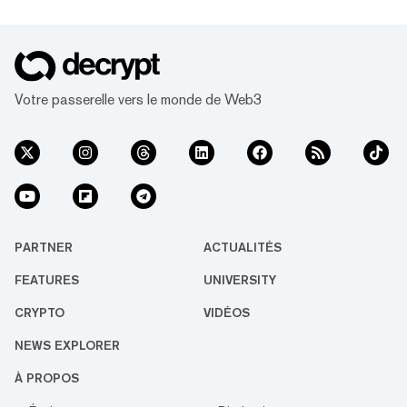
les jetons avec l'étiquette de surveillance
«présentent une volatilité et des risques
notablement plus élevés par rapport aux
autres jetons répertoriés» et sont
«susceptibles de ne plus répondre à nos
Votre passerelle vers le monde de Web3
critères de cotation» et d'être retirés de l'é...
PARTNER
ACTUALITÉS
FEATURES
UNIVERSITY
CRYPTO
VIDÉOS
NEWS EXPLORER
À PROPOS