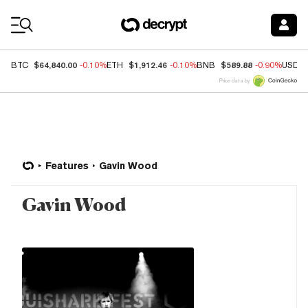
Coin Prices
$64,840.00
$1,912.46
$589.88
BTC
-0.10%
ETH
-0.10%
BNB
-0.90%
USDC
Price data by
Features
Gavin Wood
Gavin Wood