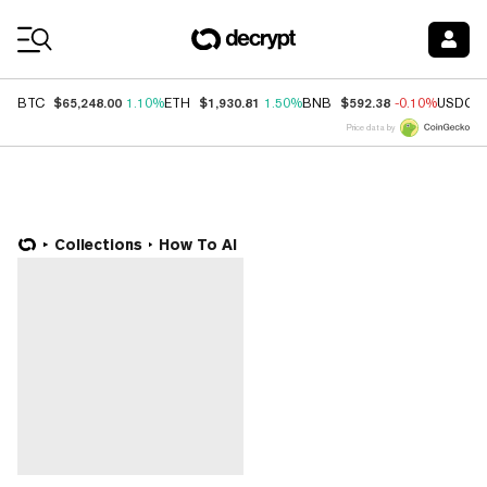
Coin Prices
$65,248.00
$1,930.81
$592.38
BTC
1.10%
ETH
1.50%
BNB
-0.10%
USDC
Price data by
Collections
How To AI