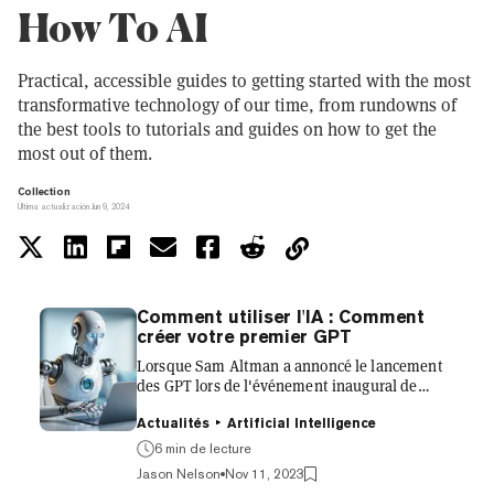
How To AI
Practical, accessible guides to getting started with the most
transformative technology of our time, from rundowns of
the best tools to tutorials and guides on how to get the
most out of them.
Collection
Última actualización Jun 9, 2024
Comment utiliser l'IA : Comment
créer votre premier GPT
Lorsque Sam Altman a annoncé le lancement
des GPT lors de l'événement inaugural de
DevDay d'OpenAI, cela a provoqué des ondes
de choc dans l'espace des développeurs.
Actualités
Artificial Intelligence
Maintenant, en utilisant le modèle d'IA le plus
6 min de lecture
puissant de ChatGPT, n'importe qui peut
Jason Nelson
Nov 11, 2023
construire un clone à l'intérieur de ChatGPT en