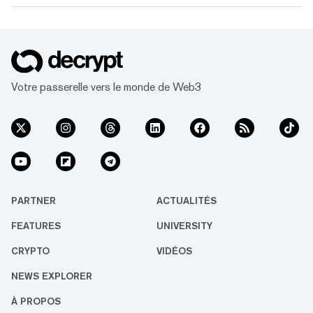
quelques minutes. Les GPT sont des
Transformers pré-entraînés génératifs, dont
ChatGPT est l'un d'entre eux, mais la
plateforme permet maintenant à n'importe
qui de construire le sien. Introduits a...
Votre passerelle vers le monde de Web3
PARTNER
ACTUALITÉS
FEATURES
UNIVERSITY
CRYPTO
VIDÉOS
NEWS EXPLORER
À PROPOS