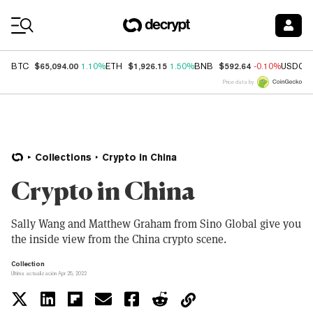
Coin Prices
$65,094.00
$1,926.15
$592.64
BTC
1.10%
ETH
1.50%
BNB
-0.10%
USDC
Price data by
Collections
Crypto in China
Crypto in China
Sally Wang and Matthew Graham from Sino Global give you
the inside view from the China crypto scene.
Collection
Última actualización Apr 25, 2022